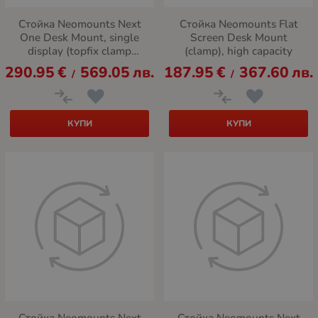
Стойка Neomounts Next
Стойка Neomounts Flat
One Desk Mount, single
Screen Desk Mount
display (topfix clamp
(clamp), high capacity
&grommet)
290.95
€
569.05
лв.
187.95
€
367.60
лв.
/
/
КУПИ
КУПИ
Стойка Neomounts Next
Стойка Neomounts Next