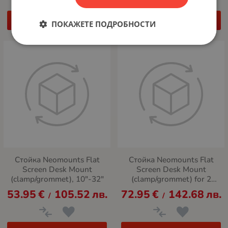
КУПИ
КУПИ
ПОКАЖЕТЕ ПОДРОБНОСТИ
Стойка Neomounts Flat
Стойка Neomounts Flat
Screen Desk Mount
Screen Desk Mount
(clamp/grommet), 10"-32"
(clamp/grommet) for 2
screens, 10"-32"
53.95
€
105.52
лв.
72.95
€
142.68
лв.
/
/