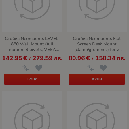
Стойка Neomounts LEVEL-
Стойка Neomounts Flat
850 Wall Mount (full
Screen Desk Mount
motion, 3 pivots, VESA
(clamp/grommet) for 2
400x400)
Monitor Screens - Crossbar
142.95
€
279.59
лв.
80.96
€
158.34
лв.
/
/
КУПИ
КУПИ