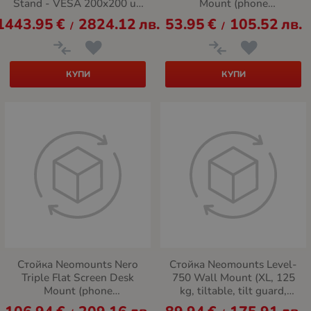
Stand - VESA 200x200 up
Mount (phone
to 800x600
holder+Quick-fix
1443.95
€
2824.12
лв.
53.95
€
105.52
лв.
/
/
clamp/grommet)
КУПИ
КУПИ
Стойка Neomounts Nero
Стойка Neomounts Level-
Triple Flat Screen Desk
750 Wall Mount (XL, 125
Mount (phone
kg, tiltable, tilt guard,
holder+Quick-fix
connectable, VESA