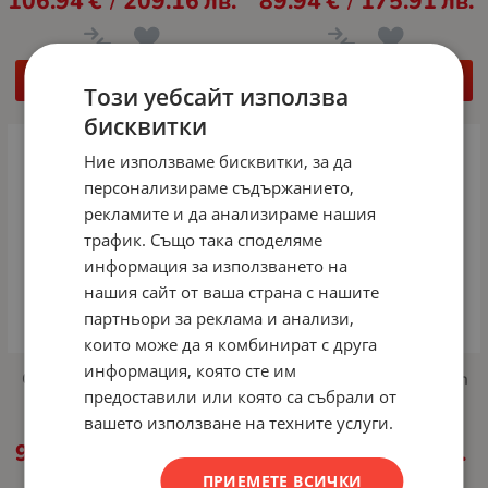
106.94
€
209.16
лв.
89.94
€
175.91
лв.
/
/
clamp/grommet)
400x400)
КУПИ
КУПИ
Този уебсайт използва
бисквитки
Ние използваме бисквитки, за да
персонализираме съдържанието,
рекламите и да анализираме нашия
трафик. Също така споделяме
информация за използването на
нашия сайт от ваша страна с нашите
партньори за реклама и анализи,
които може да я комбинират с друга
информация, която сте им
Стойка Neomounts Level-
Стойка Neomounts Screen
предоставили или която са събрали от
750 Wall Mount (XL, 100
Wall Mount (fixed,
kg, tiltable, tilt guard,
lockable, VESA 400x400)
вашето използване на техните услуги.
connectable, VESA
95.48
€
186.74
лв.
23.95
€
46.84
лв.
/
/
800x600)
ПРИЕМЕТЕ ВСИЧКИ