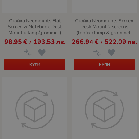
Стойка Neomounts Flat
Стойка Neomounts Screen
Screen & Notebook Desk
Desk Mount 2 screens
Mount (clamp/grommet)
(topfix clamp & grommet)
for 2 Monitor Screens,
98.95
€
193.53
лв.
266.94
€
522.09
лв.
/
/
Black
КУПИ
КУПИ