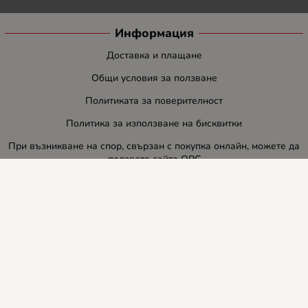
Информация
Доставка и плащане
Общи условия за ползване
Политиката за поверителност
Политика за използване на бисквитки
При възникване на спор, свързан с покупка онлайн, можете да
ползвате сайта ОРС
Вашите права
Отказ от сделка
За нас
Блог
Услуги
Карта на сайта