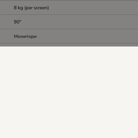
8 kg (per screen)
90°
Mонитори
Depth: 4 - 40 cm, Height: 0 - 46 cm, Height adjustment: M
360°
60
Black