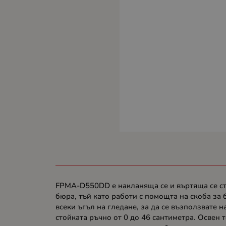
FPMA-D550DD е накланяща се и въртяща се стой
бюра, тъй като работи с помощта на скоба за 
всеки ъгъл на гледане, за да се възползвате
стойката ръчно от 0 до 46 сантиметра. Освен 