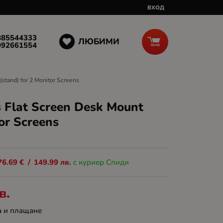
ВХОД
885544333
ЛЮБИМИ
092661554
stand) for 2 Monitor Screens
Flat Screen Desk Mount
tor Screens
76.69
€
/
149.99
лв.
с куриер Спиди
в.
а и плащане