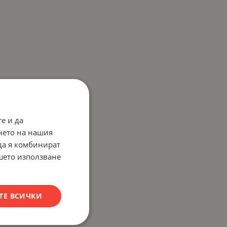
е и да
нето на нашия
 да я комбинират
ашето използване
ТЕ ВСИЧКИ