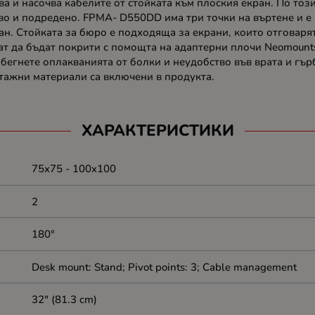
ва и насочва кабелите от стойката към плоския екран. По тоз
во и подредено. FPMA- D550DD има три точки на въртене и е 
кран. Стойката за бюро е подходяща за екрани, които отговар
т да бъдат покрити с помощта на адаптерни плочи Neomounts
егнете оплакванията от болки и неудобство във врата и гърб
тажни материали са включени в продукта.
ХАРАКТЕРИСТИКИ
75x75 - 100x100
2
180°
Desk mount: Stand; Pivot points: 3; Cable management
32" (81.3 cm)