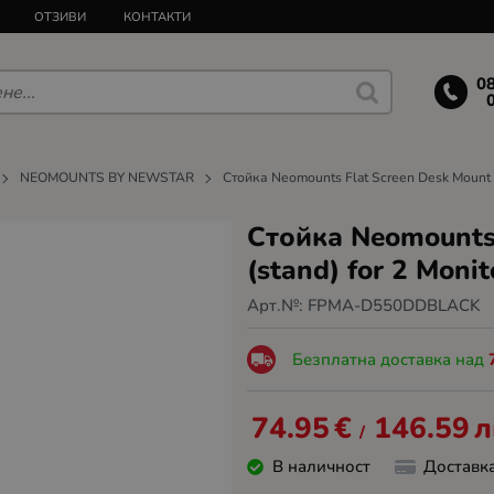
ОТЗИВИ
КОНТАКТИ
0
NEOMOUNTS BY NEWSTAR
Стойка Neomounts Flat Screen Desk Mount (
Стойка Neomounts 
(stand) for 2 Moni
Арт.№:
FPMA-D550DDBLACK
Безплатна доставка над
74.95
€
146.59
л
/
В наличност
Доставк