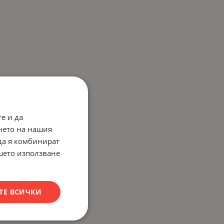
е и да
нето на нашия
 да я комбинират
ашето използване
ТЕ ВСИЧКИ