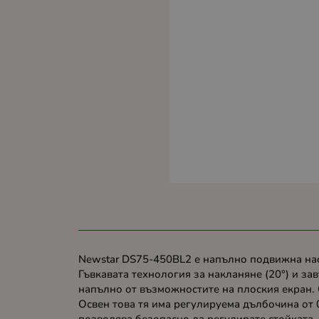
Newstar DS75-450BL2 е напълно подвижна насто
Гъвкавата технология за накланяне (20°) и зав
напълно от възможностите на плоския екран. 
Освен това тя има регулируема дълбочина от 