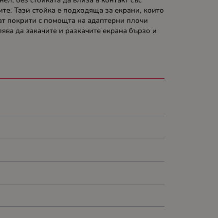
ел, без стойката да влиза в контакт със
те. Тази стойка е подходяща за екрани, които
ат покрити с помощта на адаптерни плочи
ява да закачите и разкачите екрана бързо и