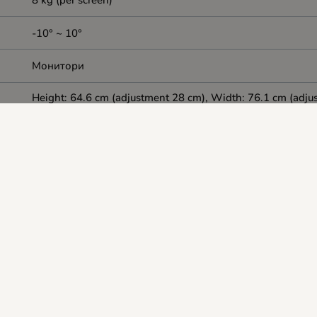
8 kg (per screen)
-10° ~ 10°
Mонитори
Height: 64.6 cm (adjustment 28 cm), Width: 76.1 cm (adju
cm), Adjustment type: Gas spring
360°
60
Black