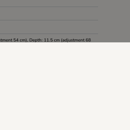
stment 54 cm), Depth: 11.5 cm (adjustment 68