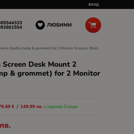
ВХОД
885544333
ЛЮБИМИ
092661554
ens (topfix clamp & grommet) for 2 Monitor Screens, Black
 Screen Desk Mount 2
amp & grommet) for 2 Monitor
76.69
€
/
149.99
лв.
с куриер Спиди
лв.