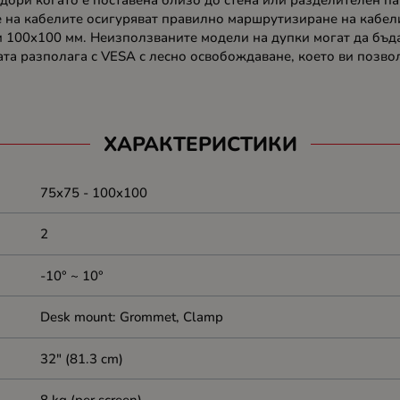
дори когато е поставена близо до стена или разделителен пан
 на кабелите осигуряват правилно маршрутизиране на кабели
и 100x100 мм. Неизползваните модели на дупки могат да бъд
ата разполага с VESA с лесно освобождаване, което ви позвол
ХАРАКТЕРИСТИКИ
75x75 - 100x100
2
-10° ~ 10°
Desk mount: Grommet, Clamp
32" (81.3 cm)