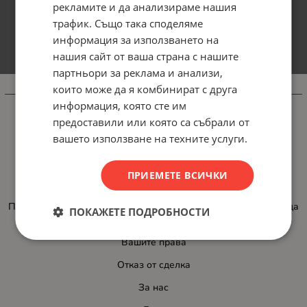
рекламите и да анализираме нашия
трафик. Също така споделяме
информация за използването на
нашия сайт от ваша страна с нашите
партньори за реклама и анализи,
които може да я комбинират с друга
Информация
информация, която сте им
Доставка и плащане
предоставили или която са събрали от
вашето използване на техните услуги.
Общи условия за ползване
Политиката за поверителност
ПРИЕМЕТЕ ВСИЧКИ
Политика за използване на бисквитки
При възникване на спор, свързан с покупка онлайн, можете да
ПОКАЖЕТЕ ПОДРОБНОСТИ
ползвате сайта ОРС
Вашите права
Отказ от сделка
За нас