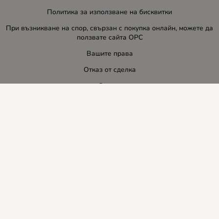
Политика за използване на бисквитки
При възникване на спор, свързан с покупка онлайн, можете да
ползвате сайта ОРС
Вашите права
Отказ от сделка
За нас
Блог
Услуги
Карта на сайта
Контакти
Контакти
ЛИДЕР-ПИ СИ ООД
E-mail:
info:at:leaderbg.net