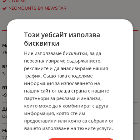
СТОЙКИ
NEOMOUNTS BY NEWSTAR
ХАРАКТЕРИСТИКИ
Този уебсайт използва
бисквитки
MAX VESA РАЗМЕР, MM
75x75 - 100x100
Ние използваме бисквитки, за да
персонализираме съдържанието,
БРОЙ ДИСПЛЕИ
рекламите и да анализираме нашия
3
трафик. Също така споделяме
информация за използването на
ВЪРТЕНЕ
нашия сайт от ваша страна с нашите
-90° ~ 90°
партньори за реклама и анализи,
които може да я комбинират с друга
ДРУГИ
информация, която сте им
Desk mount: Grommet, Clamp
предоставили или която са събрали от
вашето използване на техните услуги.
МАКСИМАЛЕН РАЗМЕР НА ЕКРАНА, INCH
27" (68.6 cm)