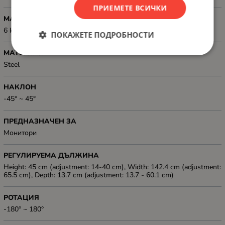
ПРИЕМЕТЕ ВСИЧКИ
МАКСИМАЛНО НАТОВАРВАНЕ, КГ
6 kg (per screen)
ПОКАЖЕТЕ ПОДРОБНОСТИ
МАТЕРИАЛ
Steel
НАКЛОН
-45° ~ 45°
ПРЕДНАЗНАЧЕН ЗА
Mонитори
РЕГУЛИРУЕМА ДЪЛЖИНА
Height: 45 cm (adjustment: 14-40 cm), Width: 142.4 cm (adjustment:
65.5 cm), Depth: 13.7 cm (adjustment: 13.7 - 60.1 cm)
РОТАЦИЯ
-180° ~ 180°