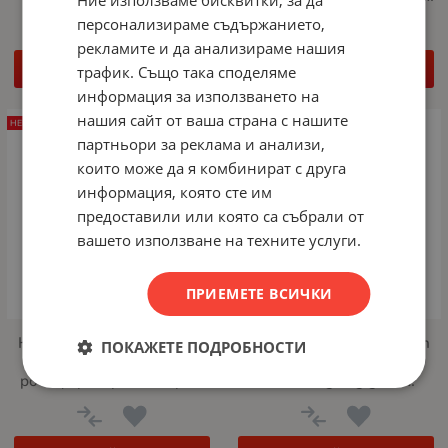
250w
360w
персонализираме съдържанието,
рекламите и да анализираме нашия
ДЕТАЙЛИ
ДЕТАЙЛИ
трафик. Също така споделяме
информация за използването на
нашия сайт от ваша страна с нашите
НЕНАЛИЧЕН
НЕНАЛИЧЕН
партньори за реклама и анализи,
които може да я комбинират с друга
информация, която сте им
предоставили или която са събрали от
вашето използване на техните услуги.
ПРИЕМЕТЕ ВСИЧКИ
Комутатор Lanberg switch
Комутатор Lanberg switch
ПОКАЖЕТЕ ПОДРОБНОСТИ
dsp3-1005-60w 5x 1GB
rsge-24 24x 1GB
poe+ (4 port poe 30w/port
unmanaged gigabit
max 60w) unmanaged
ethernet rack 19"
desktop