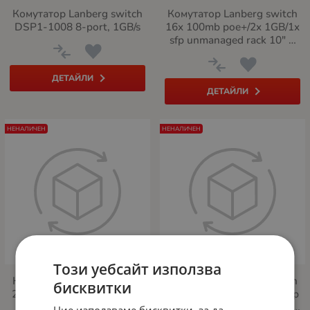
Комутатор Lanberg switch
Комутатор Lanberg switch
DSP1-1008 8-port, 1GB/s
16x 100mb poe+/2x 1GB/1x
sfp unmanaged rack 10" &
19" gigabit ethernet 150w
ДЕТАЙЛИ
ДЕТАЙЛИ
НЕНАЛИЧЕН
НЕНАЛИЧЕН
Този уебсайт използва
Комутатор Lanberg switch
Комутатор Lanberg switch
бисквитки
24x 1GB poe+/2x GB 2x sfp
24x 1GB poe+/2x GB 2x sfp
rack 19" gigabit ethernet
rack 19" gigabit ethernet
Ние използваме бисквитки, за да