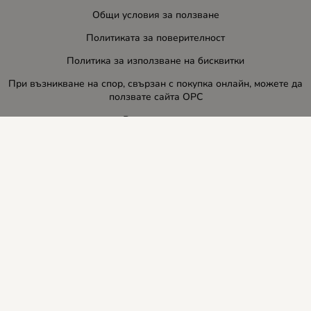
Общи условия за ползване
Политиката за поверителност
Политика за използване на бисквитки
При възникване на спор, свързан с покупка онлайн, можете да
ползвате сайта ОРС
Вашите права
Отказ от сделка
За нас
Блог
Услуги
Карта на сайта
Контакти
Контакти