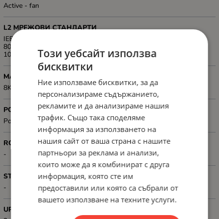
Active - fan
L2 МРЕЖОВИ СТАНДАРТИ
IEEE 802.3af PoE, IEEE 802.3at PoE+, IEEE 802.3i 10Base-T, IEEE
802.3u 100Base-TX IEEE 802.3x (Flow-Control), IEEE 802.3z
Този уебсайт използва
1000Base-LX/SX
бисквитки
MAC АДРЕСИ
Ние използваме бисквитки, за да
8K MAC address table
персонализираме съдържанието,
рекламите и да анализираме нашия
POWER OVER ETHERNET (PoE)
трафик. Също така споделяме
PoE, PoE+
информация за използването на
нашия сайт от ваша страна с нашите
ROUTING
партньори за реклама и анализи,
-
които може да я комбинират с друга
информация, която сте им
STACKABLE
предоставили или която са събрали от
-
вашето използване на техните услуги.
UPLINK ПОРТОВЕ