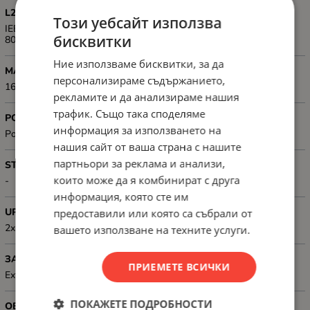
L2 МРЕЖОВИ СТАНДАРТИ
Този уебсайт използва
IEEE 802.3af PoE, IEEE 802.3at PoE+, IEEE 802.3i 10Base-T, IEEE
бисквитки
802.3u 100Base-TX, IEEE 802.3x (Flow-Control)
Ние използваме бисквитки, за да
MAC АДРЕСИ
персонализираме съдържанието,
16K MAC address table
рекламите и да анализираме нашия
трафик. Също така споделяме
POWER OVER ETHERNET (PoE)
информация за използването на
PoE, PoE+
нашия сайт от ваша страна с нашите
партньори за реклама и анализи,
STACKABLE
които може да я комбинират с друга
-
информация, която сте им
UPLINK ПОРТОВЕ
предоставили или която са събрали от
2xSFP
вашето използване на техните услуги.
ЗАХРАНВАНЕ
ПРИЕМЕТЕ ВСИЧКИ
External (AC:100-240 V), Power consumption: 150 W
ПОКАЖЕТЕ ПОДРОБНОСТИ
ОБЩ БРОЙ ПОРТОВЕ