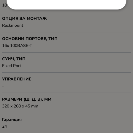
18
ОПЦИЯ ЗА МОНТАЖ
Rackmount
ОСНОВНИ ПОРТОВЕ, ТИП
16x 100BASE-T
СУИЧ, ТИП
Fixed Port
УПРАВЛЕНИЕ
-
РАЗМЕРИ (Ш, Д, В), ММ
320 x 208 x 45 mm
Гаранция
24