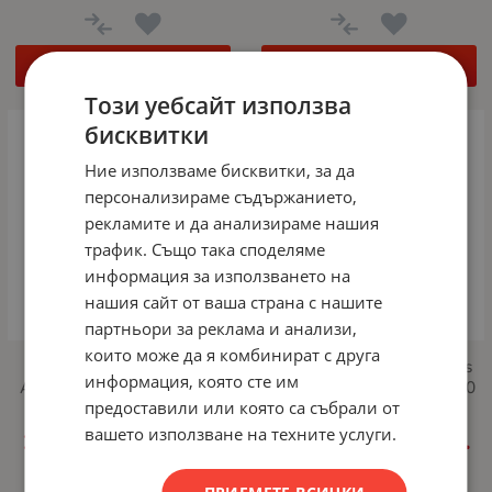
КУПИ
КУПИ
Този уебсайт използва
бисквитки
Ние използваме бисквитки, за да
персонализираме съдържанието,
рекламите и да анализираме нашия
трафик. Също така споделяме
информация за използването на
нашия сайт от ваша страна с нашите
партньори за реклама и анализи,
които може да я комбинират с друга
Адаптер Lanberg USB
Адаптер Lanberg Wireless
информация, която сте им
Adapter Wireless Network
Network Card USB AC1200
предоставили или която са събрали от
Card NC-0300-WIE N300
Dual Band 2x Internal
Antenna
вашето използване на техните услуги.
16.54
€
32.35
лв.
26.73
€
52.28
лв.
/
/