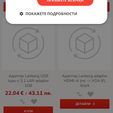
ПРИЕМЕТЕ ВСИЧКИ
КУПИ
КУПИ
ПОКАЖЕТЕ ПОДРОБНОСТИ
НЕНАЛИЧЕН
Адаптер Lanberg USB
Адаптер Lanberg adapter
type-c 3.1 LAN adapter
HDMI-A (m) -> VGA (f),
1GB
black
22.04
€
43.11
лв.
/
ДЕТАЙЛИ
КУПИ