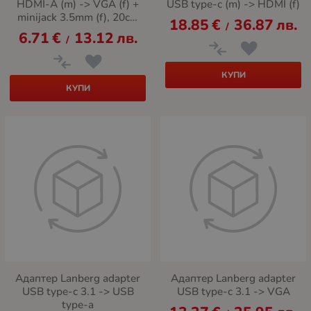
HDMI-A (m) -> VGA (f) +
USB type-c (m) -> HDMI (f)
minijack 3.5mm (f), 20cm
18.85
€
36.87
лв.
/
cable
6.71
€
13.12
лв.
/
КУПИ
КУПИ
Адаптер Lanberg adapter
Адаптер Lanberg adapter
USB type-c 3.1 -> USB
USB type-c 3.1 -> VGA
type-a