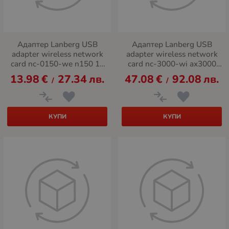
Адаптер Lanberg USB
Адаптер Lanberg USB
adapter wireless network
adapter wireless network
card nc-0150-we n150 1x
card nc-3000-wi ax3000
external antenna
tri-band 2x internal
13.98
€
27.34
лв.
47.08
€
92.08
лв.
/
/
antennas
КУПИ
КУПИ