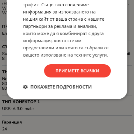
(Half/Full Duplex), Fast Ethernet up to 100 Mb/s (Half/Full Duplex),
трафик. Също така споделяме
Wake on Lan (WoL), Support Wake on Lan (WoL); Supported OS:
информация за използването на
Windows XP/Vista/7/8/10, Mac OS
нашия сайт от ваша страна с нашите
партньори за реклама и анализи,
ПРЕДНАЗНАЧЕН ЗА
които може да я комбинират с друга
Електронна техника
информация, която сте им
СЪВМЕСТИМОСТ
предоставили или която са събрали от
Supported OS: Windows: 10 64bit, 10, XP, Vista 64bit, Vista, 8 64bit,
вашето използване на техните услуги.
8, 7 64bit, 7; MAC; Linux
ПРИЕМЕТЕ ВСИЧКИ
ТИП
Network adapter - Wireless Standard: Short Guard Interval, IEEE
802.11k, IEEE 802.11i, IEEE 802.11e, IEE 802.11b/g/n 2.4GHz, IEE
ПОКАЖЕТЕ ПОДРОБНОСТИ
802.11a/n/ac 5GHz, Frame aggregation, 2x2 MIMO
ТИП КОНЕКТОР 1
USB-A 3.0, male
Гаранция
24