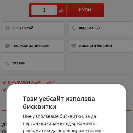
КУПИ
бр.
РЕЗЕРВИРАЙ
0885544333
НАПРАВИ ЗАПИТВАНЕ
ДОБАВИ В ЛЮБИМИ
СРАВНИ
МРЕЖОВИ АДАПТЕРИ
LANBERG
Този уебсайт използва
бисквитки
ХАРАКТЕРИСТИКИ
Ние използваме бисквитки, за да
персонализираме съдържанието,
ДРУГИ
рекламите и да анализираме нашия
Chipset: RTL8152B, Data transfer rate: Ethernet up to 10 Mb/s