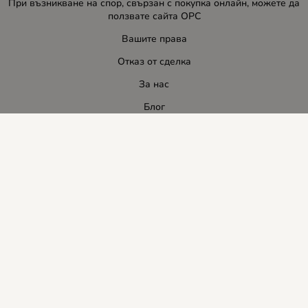
При възникване на спор, свързан с покупка онлайн, можете да
ползвате сайта ОРС
Вашите права
Отказ от сделка
За нас
Блог
Услуги
Карта на сайта
Контакти
Контакти
ЛИДЕР-ПИ СИ ООД
E-mail:
info:at:leaderbg.net
Tел.: 0885544333
Работно време:
Понеделник до Петък: 09:00 - 18:00ч.