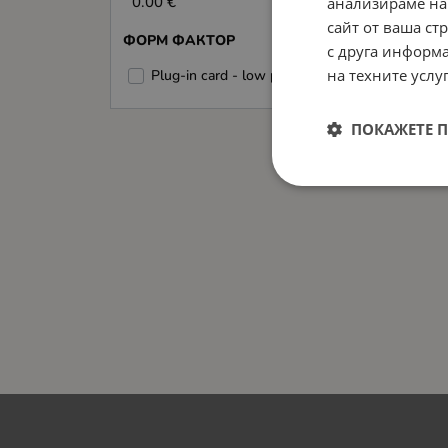
0.00 €
0.00 €
анализираме на
сайт от ваша ст
ФОРМ ФАКТОР
с друга информа
на техните услуг
Plug-in card - low profile
(2)
ПОКАЖЕТЕ 