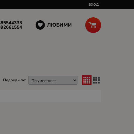
ВХОД
885544333
ЛЮБИМИ
092661554
Подреди по: