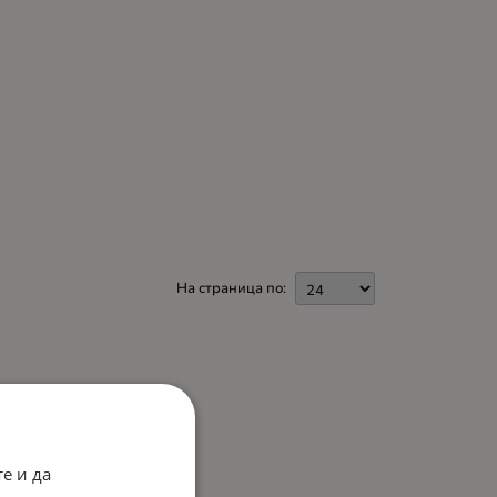
На страница по:
е и да