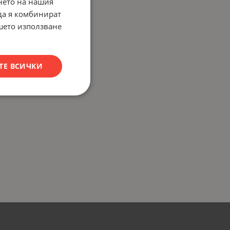
нето на нашия
 да я комбинират
ашето използване
ТЕ ВСИЧКИ