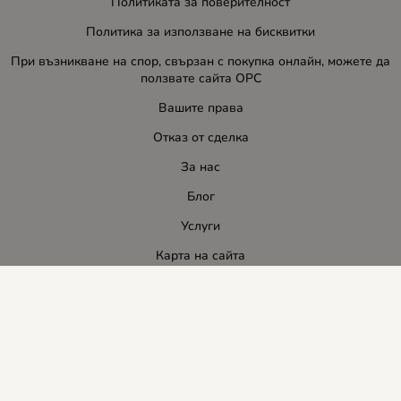
Политиката за поверителност
Политика за използване на бисквитки
При възникване на спор, свързан с покупка онлайн, можете да
ползвате сайта ОРС
Вашите права
Отказ от сделка
За нас
Блог
Услуги
Карта на сайта
Контакти
Контакти
ЛИДЕР-ПИ СИ ООД
E-mail:
info:at:leaderbg.net