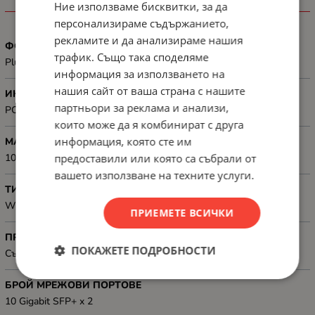
Ние използваме бисквитки, за да
ХАРАКТЕРИСТИКИ
персонализираме съдържанието,
рекламите и да анализираме нашия
ФОРМ ФАКТОР
трафик. Също така споделяме
Plug-in card - low profile
информация за използването на
нашия сайт от ваша страна с нашите
ИНТЕРФЕЙС
партньори за реклама и анализи,
PCI Express
които може да я комбинират с друга
информация, която сте им
МАКСИМАЛНА МРЕЖОВА СКОРОСТ, MBIT/S
предоставили или която са събрали от
10000 Mbit/s
вашето използване на техните услуги.
ТИП НА СВЪРЗВАНЕ
Wired
ПРИЕМЕТЕ ВСИЧКИ
ПРЕДНАЗНАЧЕНИЕ
ПОКАЖЕТЕ ПОДРОБНОСТИ
Сървъри
БРОЙ МРЕЖОВИ ПОРТОВЕ
10 Gigabit SFP+ x 2