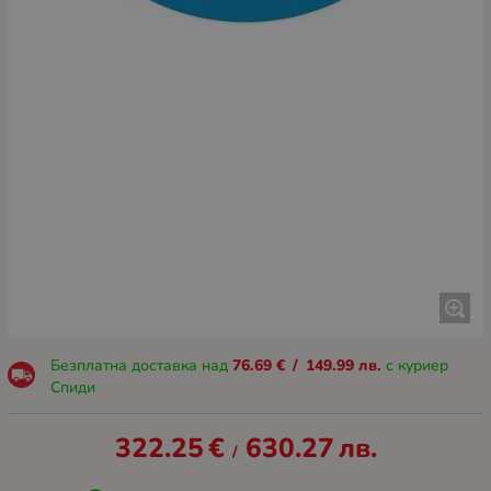
Безплатна доставка над
76.69
€
/
149.99
лв.
с куриер
Спиди
322.25
€
630.27
лв.
/