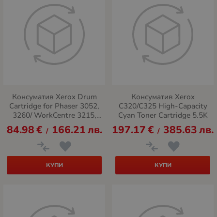
Консуматив Xerox Drum
Консуматив Xerox
Cartridge for Phaser 3052,
C320/C325 High-Capacity
3260/ WorkCentre 3215,
Cyan Toner Cartridge 5.5K
3225 (10 000 pages)
84.98
€
166.21
лв.
197.17
€
385.63
лв.
/
/
КУПИ
КУПИ