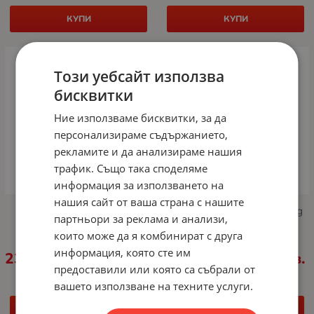
КУПИ
КУПИ
Този уебсайт използва
бисквитки
Ние използваме бисквитки, за да
персонализираме съдържанието,
рекламите и да анализираме нашия
трафик. Също така споделяме
информация за използването на
нашия сайт от ваша страна с нашите
Консуматив Xerox Black
Консуматив Xerox Imaging
партньори за реклама и анализи,
extra high capacity toner
Kit 12 000 pages B230 /
които може да я комбинират с друга
cartridge 20000 pages
B225 / B235
B310/B305/B315
информация, която сте им
238.01
€
465.51
лв.
69.98
€
136.87
лв.
/
/
предоставили или която са събрали от
вашето използване на техните услуги.
КУПИ
КУПИ