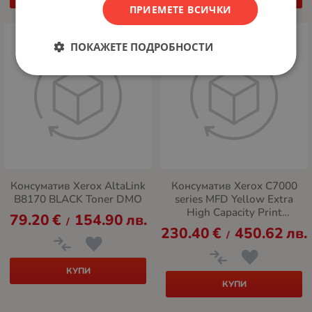
ПРИЕМЕТЕ ВСИЧКИ
ПОКАЖЕТЕ ПОДРОБНОСТИ
Консуматив Xerox AltaLink
Консуматив Xerox C7000
B8170 BLACK Toner DMO
series MFD Yellow Extra
High Capacity Print
79.20
€
154.90
лв.
/
Cartridge (16 500)
230.40
€
450.62
лв.
/
КУПИ
КУПИ