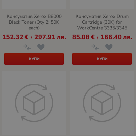
Консуматив Xerox B8000
Консуматив Xerox Drum
Black Toner (Qty 2: 50K
Cartridge (30K) for
each)
WorkCentre 3335/3345
152.32
€
297.91
лв.
85.08
€
166.40
лв.
/
/
КУПИ
КУПИ