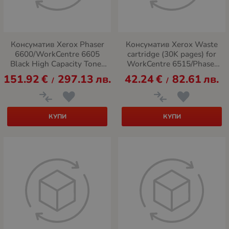
Консуматив Xerox Phaser
Консуматив Xerox Waste
6600/WorkCentre 6605
cartridge (30K pages) for
Black High Capacity Toner
WorkCentre 6515/Phaser
Cartridge, DMO
6510
151.92
€
297.13
лв.
42.24
€
82.61
лв.
/
/
КУПИ
КУПИ