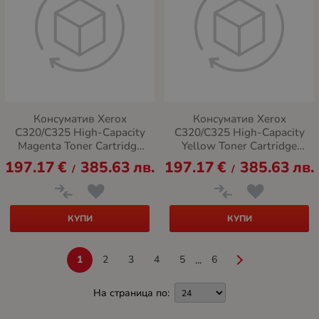
Консуматив Xerox
Консуматив Xerox
C320/C325 High-Capacity
C320/C325 High-Capacity
Magenta Toner Cartridge
Yellow Toner Cartridge
5.5K
5.5K
197.17
€
385.63
лв.
197.17
€
385.63
лв.
/
/
КУПИ
КУПИ
1
2
3
4
5
6
...
На страница по: