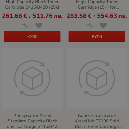
High Capacity Black Toner
High-Capacity Toner
Cartridge B415/B420 (25k)
Cartridge (15K) for
WorkCentre 3335/3345
261.66
€
511.76
лв.
283.58
€
554.63
лв.
/
/
КУПИ
КУПИ
Консуматив Xerox
Консуматив Xerox
Standard Capacity Black
VersaLink C7100 Sold
Toner Cartridge B415/B420
Black Toner Cartridge