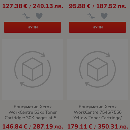
(6K)
(31,300 pages)
127.38
€
249.13
лв.
95.88
€
187.52
лв.
/
/
КУПИ
КУПИ
Консуматив Xerox
Консуматив Xerox
WorkCentre 53xx Toner
WorkCentre 7545/7556
Cartridge/ 30K pages at 5%
Yellow Toner Cartridge/
coverage
15K at 5% coverage
146.84
€
287.19
лв.
179.11
€
350.31
лв.
/
/