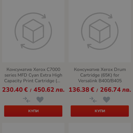
Консуматив Xerox C7000
Консуматив Xerox Drum
series MFD Cyan Extra High
Cartridge (65K) for
Capacity Print Cartridge (16
Versalink B400/B405
500)
230.40
€
450.62
лв.
136.38
€
266.74
лв.
/
/
КУПИ
КУПИ