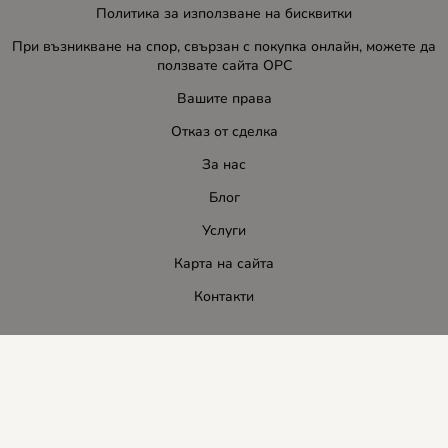
Политика за използване на бисквитки
При възникване на спор, свързан с покупка онлайн, можете да
ползвате сайта ОРС
Вашите права
Отказ от сделка
За нас
Блог
Услуги
Карта на сайта
Контакти
Контакти
ЛИДЕР-ПИ СИ ООД
E-mail:
info:at:leaderbg.net
Tел.: 0885544333