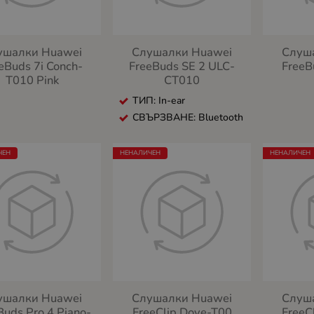
ушалки Huawei
Слушалки Huawei
Слуш
eBuds 7i Conch-
FreeBuds SE 2 ULC-
FreeB
T010 Pink
CT010
ТИП: In-ear
СВЪРЗВАНЕ: Bluetooth
ЧЕН
НЕНАЛИЧЕН
НЕНАЛИЧЕН
ушалки Huawei
Слушалки Huawei
Слуш
Buds Pro 4 Piano-
FreeClip Dove-T00
FreeC