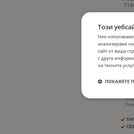
T180
ТИП
СВЪ
Този уебса
Ние използваме
НЕНАЛИ
анализираме на
сайт от ваша ст
с друга информа
на техните услуг
ПОКАЖЕТЕ 
Сл
Fre
ТИП
СВЪ