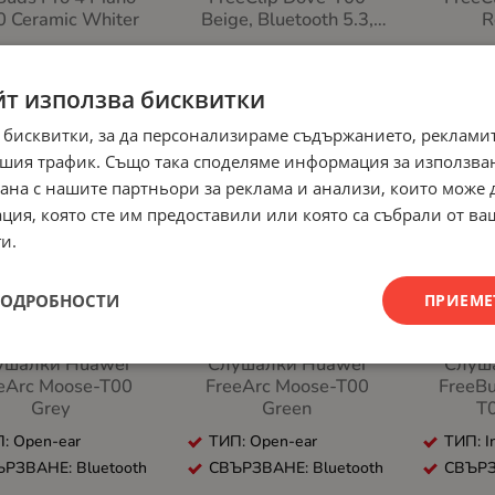
 Ceramic Whiter
Beige, Bluetooth 5.3,
R
20Hz - 20 KHz, 55mAh
: In-ear
ТИП: Open-ear
ТИП: O
РЗВАНЕ: Bluetooth
СВЪРЗВАНЕ: Bluetooth
СВЪРЗ
йт използва бисквитки
 бисквитки, за да персонализираме съдържанието, рекламит
ЧЕН
НЕНАЛИЧЕН
НЕНАЛИЧЕН
шия трафик. Също така споделяме информация за използва
рана с нашите партньори за реклама и анализи, които може
ция, която сте им предоставили или която са събрали от в
и.
ПОДРОБНОСТИ
ПРИЕМЕ
ушалки Huawei
Слушалки Huawei
Слуш
eArc Moose-T00
FreeArc Moose-T00
FreeBu
Grey
Green
T
: Open-ear
ТИП: Open-ear
ТИП: I
РЗВАНЕ: Bluetooth
СВЪРЗВАНЕ: Bluetooth
СВЪРЗ