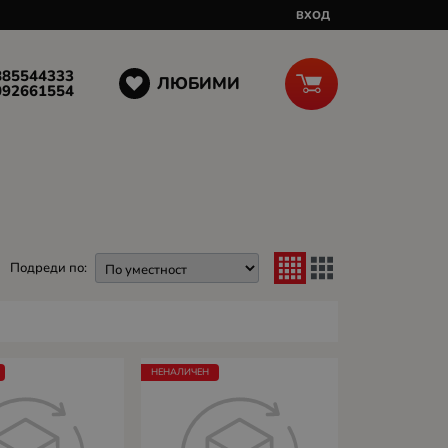
ВХОД
885544333
ЛЮБИМИ
092661554
Подреди по:
НЕНАЛИЧЕН