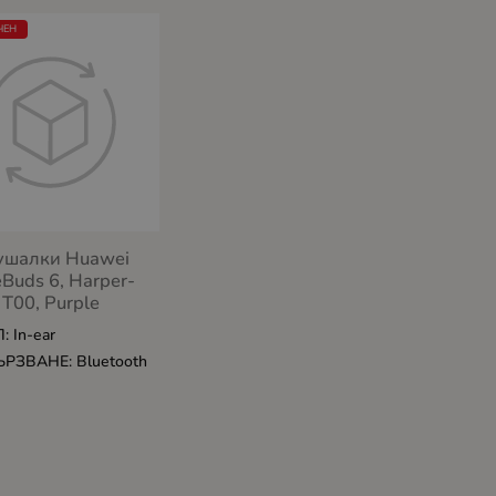
ЧЕН
ушалки Huawei
eBuds 6, Harper-
T00, Purple
: In-ear
РЗВАНЕ: Bluetooth