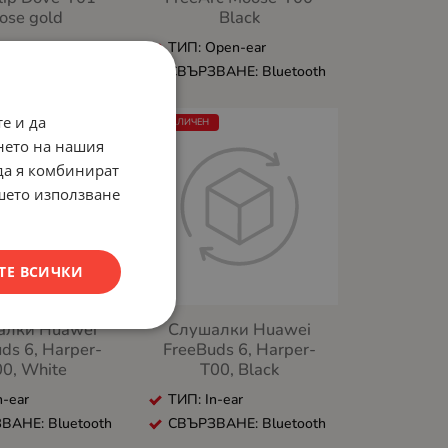
ose gold
Black
pen-ear
ТИП: Open-ear
ВАНЕ: Bluetooth
СВЪРЗВАНЕ: Bluetooth
е и да
НЕНАЛИЧЕН
нето на нашия
 да я комбинират
ашето използване
ТЕ ВСИЧКИ
алки Huawei
Слушалки Huawei
ds 6, Harper-
FreeBuds 6, Harper-
00, White
T00, Black
n-ear
ТИП: In-ear
ВАНЕ: Bluetooth
СВЪРЗВАНЕ: Bluetooth