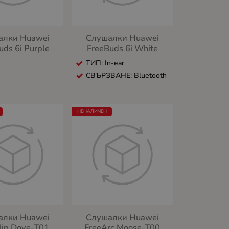
алки Huawei
Слушалки Huawei
uds 6i Purple
FreeBuds 6i White
ТИП: In-ear
СВЪРЗВАНЕ: Bluetooth
НЕНАЛИЧЕН
алки Huawei
Слушалки Huawei
lip Dove-T01
FreeArc Moose-T00