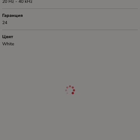
20 Hz - 40 kHz
Гаранция
24
Цвят
White