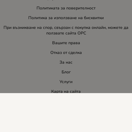
Политиката за поверителност
Политика за използване на бисквитки
При възникване на спор, свързан с покупка онлайн, можете да
ползвате сайта ОРС
Вашите права
Отказ от сделка
За нас
Блог
Услуги
Карта на сайта
Контакти
Контакти
ЛИДЕР-ПИ СИ ООД