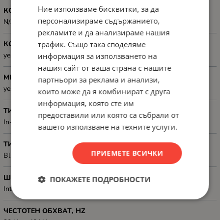
Ние използваме бисквитки, за да
КОНЕКТОР
персонализираме съдържанието,
N/A
рекламите и да анализираме нашия
трафик. Също така споделяме
КОНТРОЛ НА ЗВУКА
yes
информация за използването на
нашия сайт от ваша страна с нашите
МИКРОФОН
партньори за реклама и анализи,
yes
които може да я комбинират с друга
информация, която сте им
ТИП
предоставили или която са събрали от
In-ear
вашето използване на техните услуги.
ТИП НА СВЪРЗВАНЕ
ПРИЕМЕТЕ ВСИЧКИ
Bluetooth
ШУМОПОТИСКАНЕ
ПОКАЖЕТЕ ПОДРОБНОСТИ
Intelligent Active Noise Cancellation
ЧЕСТОТЕН ОБХВАТ, HZ