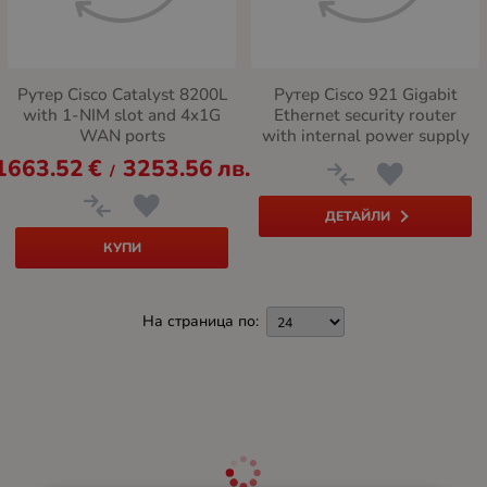
Рутер Cisco Catalyst 8200L
Рутер Cisco 921 Gigabit
with 1-NIM slot and 4x1G
Ethernet security router
WAN ports
with internal power supply
1663.52
€
3253.56
лв.
/
ДЕТАЙЛИ
КУПИ
На страница по: