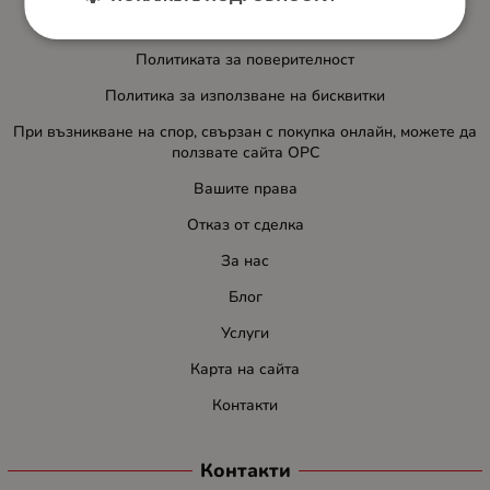
Общи условия за ползване
Политиката за поверителност
Политика за използване на бисквитки
При възникване на спор, свързан с покупка онлайн, можете да
ползвате сайта ОРС
Вашите права
Отказ от сделка
За нас
Блог
Услуги
Карта на сайта
Контакти
Контакти