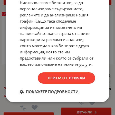
КУПИ
КУПИ
Ние използваме бисквитки, за да
персонализираме съдържанието,
рекламите и да анализираме нашия
НЕНАЛИЧЕН
НЕНАЛИЧЕН
трафик. Също така споделяме
информация за използването на
нашия сайт от ваша страна с нашите
партньори за реклама и анализи,
които може да я комбинират с друга
информация, която сте им
предоставили или която са събрали от
вашето използване на техните услуги.
Памет Samsung 512GB
Памет Samsung 512GB
MUF-512BE3 Champaign
MUF-512AB Black USB 3.1
ПРИЕМЕТЕ ВСИЧКИ
Silver USB 3.2
КАПАЦИТЕТ, GB: 512 GB
КАПАЦИТЕТ, GB: 512 GB
ИНТЕРФЕЙС: USB 3.2 Gen
ПОКАЖЕТЕ ПОДРОБНОСТИ
1
ИНТЕРФЕЙС: USB 3.2 Gen
1
ДЕТАЙЛИ