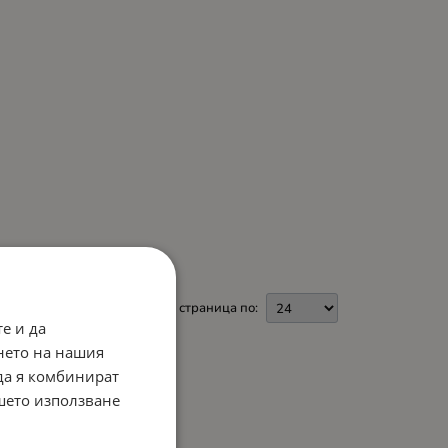
На страница по:
е и да
нето на нашия
 да я комбинират
ашето използване