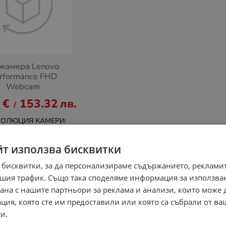
бкамера Lenovo
rformance FHD
Webcam
9
€
153.32
лв.
/
ЗОЛЮЦИЯ КАМЕРИ:
D
йт използва бисквитки
 бисквитки, за да персонализираме съдържанието, рекламит
шия трафик. Също така споделяме информация за използва
рана с нашите партньори за реклама и анализи, които може
ция, която сте им предоставили или която са събрали от в
и.