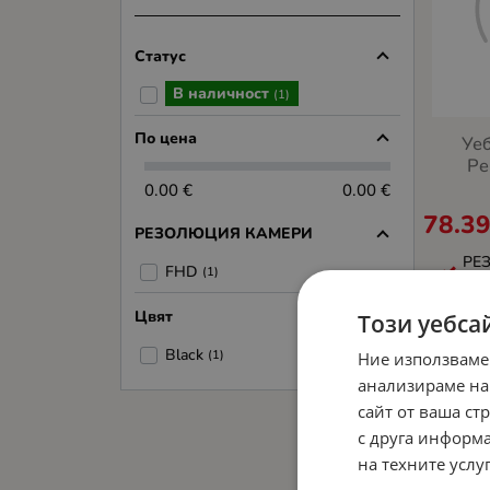
Статус
В наличност
(1)
По цена
Уе
Pe
0.00 €
0.00 €
78.3
РЕЗОЛЮЦИЯ КАМЕРИ
РЕ
FHD
(1)
FH
Цвят
Този уебса
Black
(1)
Ние използваме
анализираме на
сайт от ваша ст
с друга информа
на техните услуг