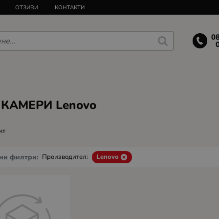
ОТЗИВИ
КОНТАКТИ
0
 КАМЕРИ Lenovo
кт
ни филтри:
Производител:
Lenovo