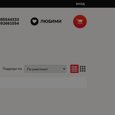
ВХОД
885544333
ЛЮБИМИ
092661554
Подреди по: