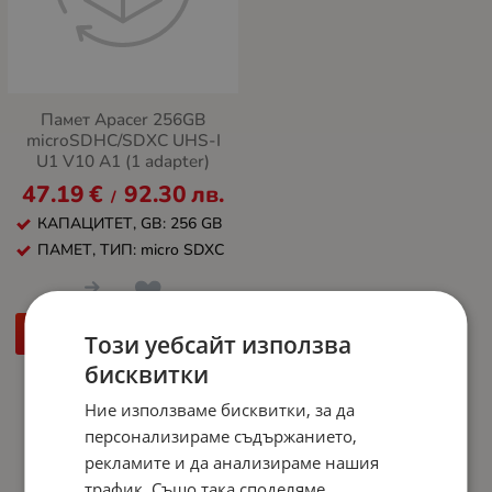
Памет Apacer 256GB
microSDHC/SDXC UHS-I
U1 V10 A1 (1 adapter)
47.19
€
92.30
лв.
/
КАПАЦИТЕТ, GB: 256 GB
ПАМЕТ, ТИП: micro SDXC
КУПИ
Този уебсайт използва
бисквитки
Ние използваме бисквитки, за да
На страница по:
персонализираме съдържанието,
рекламите и да анализираме нашия
трафик. Също така споделяме