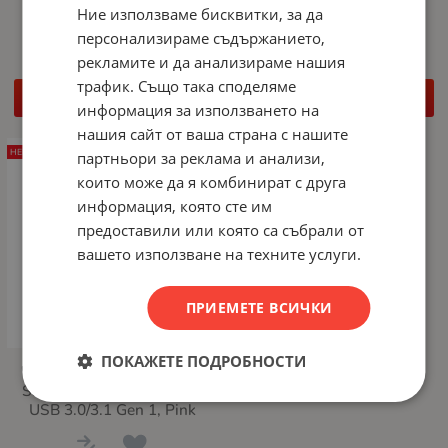
CFexpress Type-B-Card
CFast Card Reader, USB
Ние използваме бисквитки, за да
Reader, USB 3.2 Gen 2x2,
3.0/3.1 Gen 1
персонализираме съдържанието,
Type C
рекламите и да анализираме нашия
трафик. Също така споделяме
ДЕТАЙЛИ
ДЕТАЙЛИ
информация за използването на
нашия сайт от ваша страна с нашите
НЕНАЛИЧЕН
партньори за реклама и анализи,
които може да я комбинират с друга
информация, която сте им
предоставили или която са събрали от
вашето използване на техните услуги.
ПРИЕМЕТЕ ВСИЧКИ
ПОКАЖЕТЕ ПОДРОБНОСТИ
Четец за карти Transcend
SD/microSD Card Reader,
USB 3.0/3.1 Gen 1, Pink