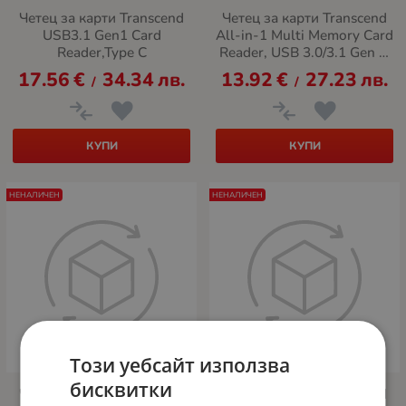
Четец за карти Transcend
Четец за карти Transcend
USB3.1 Gen1 Card
All-in-1 Multi Memory Card
Reader,Type C
Reader, USB 3.0/3.1 Gen 1,
Black
17.56
€
34.34
лв.
13.92
€
27.23
лв.
/
/
КУПИ
КУПИ
НЕНАЛИЧЕН
НЕНАЛИЧЕН
Този уебсайт използва
бисквитки
Четец за карти Transcend
Четец за карти Transcend