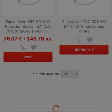
Екран Acer M87-S01MW
Екран Acer T87-S01MW
Projection Screen, 87" (1:1),
87" (4:3) Tripod Screen
70''x70'' (Area 1740mm X
White
1740mm), Wall & Ceiling,
76.07
€
148.78
лв.
/
Matte White, Manual,
5.5Kg
ДЕТАЙЛИ
КУПИ
На страница по: