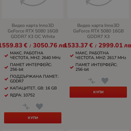
Видео карта Inno3D
Видео карта Inno3D
GeForce RTX 5080 16GB
GeForce RTX 5080 16GB
GDDR7 X3 OC White
GDDR7 X3
1559.83
€
3050.76
лв.
1533.37
€
2999.01
лв
/
/
МАКС. РАБОТНА
МАКС. РАБОТНА
ЧЕСТОТА, MHZ: 2640 MHz
ЧЕСТОТА, MHZ: 2617 MHz
ПАМЕТ ИНТЕРФЕЙС:
ПАМЕТ ИНТЕРФЕЙС:
256-bit
256-bit
ПОДДЪРЖАНА ПАМЕТ:
GDDR7
КАПАЦИТЕТ, GB: 16 GB
КУПИ
ЯДРА: 10752
КУПИ