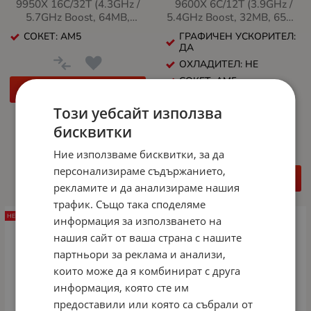
9950X 16C/32T (4.3GHz /
9600X 6C/12T (3.9GHz /
5.7GHz Boost, 64MB,
5.4GHz Boost, 32MB, 65W,
170W, AM5)
AM5)
СОКЕТ: AM5
ГРАФИЧЕН УСКОРИТЕЛ:
ДА
ОХЛАДИТЕЛ: НЕ
СОКЕТ: AM5
ДЕТАЙЛИ
БАЗОВА ЧЕСТОТА: 3.90
GHz
Този уебсайт използва
ФИЗИЧЕСКИ ЯДРА: 6
бисквитки
Ние използваме бисквитки, за да
персонализираме съдържанието,
ДЕТАЙЛИ
рекламите и да анализираме нашия
трафик. Също така споделяме
НЕНАЛИЧЕН
НЕНАЛИЧЕН
информация за използването на
нашия сайт от ваша страна с нашите
партньори за реклама и анализи,
които може да я комбинират с друга
информация, която сте им
предоставили или която са събрали от