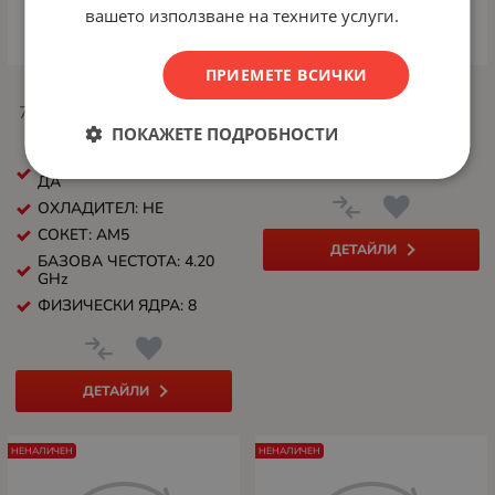
вашето използване на техните услуги.
ПРИЕМЕТЕ ВСИЧКИ
Процесор AMD Ryzen 7
Процесор AMD Ryzen 7
7800X3D 8C/16T (4.2GHz /
5700 8C/16T (3.7GHz /
5.0GHz Boost, 104MB,
4.6GHz Boost, 20MB, 65W,
ПОКАЖЕТЕ ПОДРОБНОСТИ
120W, AM5)
AM4)
ГРАФИЧЕН УСКОРИТЕЛ:
СОКЕТ: AM4
ДА
ОХЛАДИТЕЛ: НЕ
СОКЕТ: AM5
ДЕТАЙЛИ
БАЗОВА ЧЕСТОТА: 4.20
GHz
ФИЗИЧЕСКИ ЯДРА: 8
ДЕТАЙЛИ
НЕНАЛИЧЕН
НЕНАЛИЧЕН