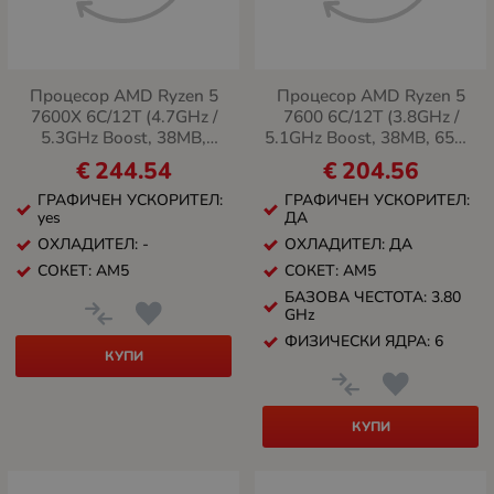
Процесор AMD Ryzen 5
Процесор AMD Ryzen 5
7600X 6C/12T (4.7GHz /
7600 6C/12T (3.8GHz /
5.3GHz Boost, 38MB,
5.1GHz Boost, 38MB, 65W,
105W, AM5)
AM5)
€
244.54
€
204.56
ГРАФИЧЕН УСКОРИТЕЛ:
ГРАФИЧЕН УСКОРИТЕЛ:
yes
ДА
ОХЛАДИТЕЛ: -
ОХЛАДИТЕЛ: ДА
СОКЕТ: AM5
СОКЕТ: AM5
БАЗОВА ЧЕСТОТА: 3.80
GHz
ФИЗИЧЕСКИ ЯДРА: 6
КУПИ
КУПИ