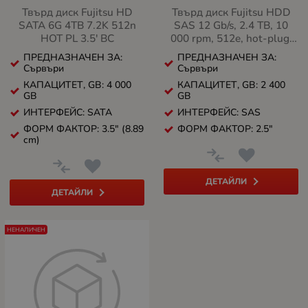
Твърд диск Fujitsu HD
Твърд диск Fujitsu HDD
SATA 6G 4TB 7.2K 512n
SAS 12 Gb/s, 2.4 TB, 10
HOT PL 3.5' BC
000 rpm, 512e, hot-plug,
2.5-inch, enterprise,
ПРЕДНАЗНАЧЕН ЗА:
ПРЕДНАЗНАЧЕН ЗА:
VMware 6.0 or earlier not
Сървъри
Сървъри
supported
КАПАЦИТЕТ, GB: 4 000
КАПАЦИТЕТ, GB: 2 400
GB
GB
ИНТЕРФЕЙС: SATA
ИНТЕРФЕЙС: SAS
ФОРМ ФАКТОР: 3.5" (8.89
ФОРМ ФАКТОР: 2.5"
cm)
ДЕТАЙЛИ
ДЕТАЙЛИ
НЕНАЛИЧЕН