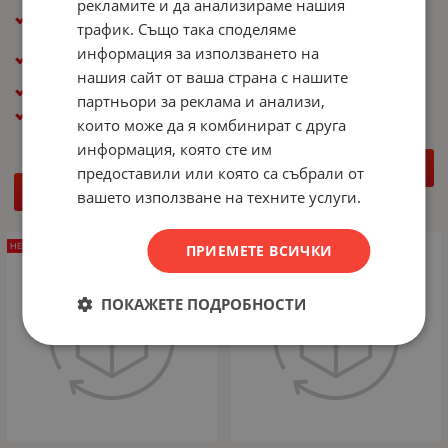
рекламите и да анализираме нашия
ПРЕДНАЗНАЧЕН ЗА:
ПРЕДНАЗНАЧЕН ЗА:
Сървъри
Сървъри
трафик. Също така споделяме
КАПАЦИТЕТ, GB: 1 200
КАПАЦИТЕТ, GB: 4 000
информация за използването на
GB
GB
нашия сайт от ваша страна с нашите
ИНТЕРФЕЙС: SAS
ИНТЕРФЕЙС: SATA
партньори за реклама и анализи,
ФОРМ ФАКТОР: 2.5"
които може да я комбинират с друга
информация, която сте им
ДЕТАЙЛИ
предоставили или която са събрали от
ДЕТАЙЛИ
вашето използване на техните услуги.
НЕНАЛИЧЕН
НЕНАЛИЧЕН
ПРИЕМЕТЕ ВСИЧКИ
ПОКАЖЕТЕ ПОДРОБНОСТИ