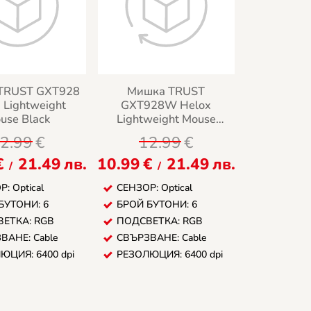
TRUST GXT928
Мишка TRUST
 Lightweight
GXT928W Helox
use Black
Lightweight Mouse
White
2.99
€
12.99
€
€
21.49
лв.
10.99
€
21.49
лв.
/
/
: Optical
СЕНЗОР: Optical
БУТОНИ: 6
БРОЙ БУТОНИ: 6
ЕТКА: RGB
ПОДСВЕТКА: RGB
ВАНЕ: Cable
СВЪРЗВАНЕ: Cable
ЮЦИЯ: 6400 dpi
РЕЗОЛЮЦИЯ: 6400 dpi