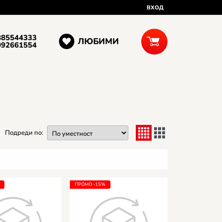
ВХОД
885544333
ЛЮБИМИ
092661554
Подреди по:
ПРОМО -15%