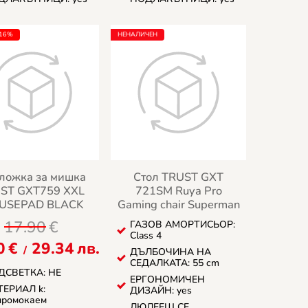
-16%
НЕНАЛИЧЕН
ложка за мишка
Стол TRUST GXT
ST GXT759 XXL
721SM Ruya Pro
USEPAD BLACK
Gaming chair Superman
17.90
€
ГАЗОВ АМОРТИСЬОР:
Class 4
0
€
29.34
лв.
/
ДЪЛБОЧИНА НА
СЕДАЛКАТА: 55 cm
ДСВЕТКА: НЕ
ЕРГОНОМИЧЕН
ЕРИАЛ k:
ДИЗАЙН: yes
промокаем
ЛЮЛЕЕЩ СЕ