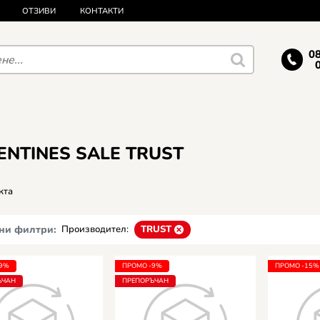
ОТЗИВИ
КОНТАКТИ
0
ENTINES SALE TRUST
кта
ни филтри:
Производител:
TRUST
-9%
ПРОМО -9%
ПРОМО -15%
ЪЧАН
ПРЕПОРЪЧАН