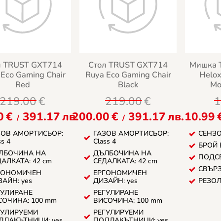
л TRUST GXT714
Стол TRUST GXT714
Мишка 
 Eco Gaming Chair
Ruya Eco Gaming Chair
Helox
Red
Black
Mo
219.00
€
219.00
€
1
0
€
391.17
лв.
200.00
€
391.17
лв.
10.99
/
/
ЗОВ АМОРТИСЬОР:
ГАЗОВ АМОРТИСЬОР:
СЕНЗОР
ss 4
Class 4
БРОЙ 
ЛБОЧИНА НА
ДЪЛБОЧИНА НА
ПОДСВ
АЛКАТА: 42 cm
СЕДАЛКАТА: 42 cm
СВЪРЗ
ГОНОМИЧЕН
ЕРГОНОМИЧЕН
АЙН: yes
ДИЗАЙН: yes
РЕЗОЛ
ГУЛИРАНЕ
РЕГУЛИРАНЕ
СОЧИНА: 100 mm
ВИСОЧИНА: 100 mm
ГУЛИРУЕМИ
РЕГУЛИРУЕМИ
ДЛАКЪТНИЦИ: yes
ПОДЛАКЪТНИЦИ: yes