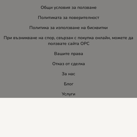
Общи условия за ползване
Политиката за поверителност
Политика за използване на бисквитки
При възникване на спор, свързан с покупка онлайн, можете да
ползвате сайта ОРС
Вашите права
Отказ от сделка
За нас
Блог
Услуги
Карта на сайта
Контакти
Контакти