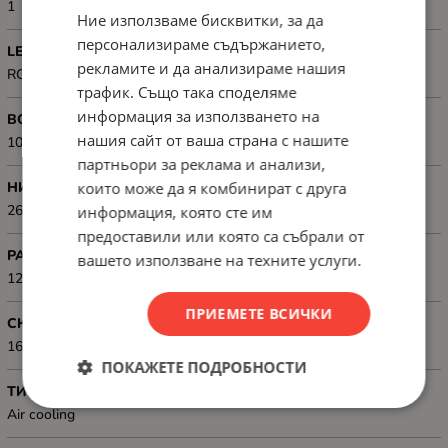
1
Ние използваме бисквитки, за да
персонализираме съдържанието,
LED СВЕТЛИНА
рекламите и да анализираме нашия
RGB
трафик. Също така споделяме
информация за използването на
ВОЛТАЖ, V
нашия сайт от ваша страна с нашите
10.8V -13.2V
партньори за реклама и анализи,
които може да я комбинират с друга
НИВО НА ШУМ (DB)
26.5 dBA
информация, която сте им
предоставили или която са събрали от
РАЗМЕР НА ВЕНТИЛАТОРА, ММ
вашето използване на техните услуги.
120 x 120 x 25 mm
ПРИЕМЕТЕ ВСИЧКИ
СКОРОСТ НА ВЕНТИЛАТОРА, RPM
1600 RPM
ПОКАЖЕТЕ ПОДРОБНОСТИ
ТИП НА ОХЛАЖДАНЕ
Air cooling