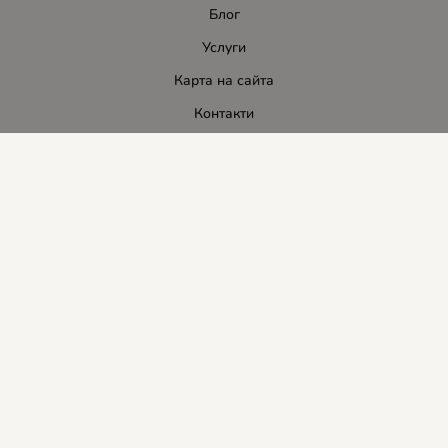
Блог
Услуги
Карта на сайта
Контакти
Контакти
ЛИДЕР-ПИ СИ ООД
E-mail:
info:at:leaderbg.net
Tел.: 0885544333
Работно време:
Понеделник до Петък: 09:00 - 18:00ч.
Обедна почивка: 13:00 - 14:00
Събота: 09:00 - 14:00ч.
Неделя: почивен ден.
Методи на плащане