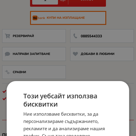
КУПИ НА ИЗПЛАЩАНЕ
РЕЗЕРВИРАЙ
0885544333
НАПРАВИ ЗАПИТВАНЕ
ДОБАВИ В ЛЮБИМИ
СРАВНИ
ДИСК HDD
Този уебсайт използва
WESTERN DIGITAL
бисквитки
Ние използваме бисквитки, за да
ХАРАКТЕРИСТИКИ
персонализираме съдържанието,
рекламите и да анализираме нашия
ПРЕДНАЗНАЧЕН ЗА
трафик. Също така споделяме