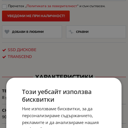
Прочетох „
Политиката за поверителност
“ и съм съгласен.
УВЕДОМИ МЕ ПРИ НАЛИЧНОСТ!
ДОБАВИ В ЛЮБИМИ
СРАВНИ
SSD ДИСКОВЕ
TRANSCEND
ХАРАКТЕРИСТИКИ
Този уебсайт използва
ТЕГЛО, G
8 g
бисквитки
Ние използваме бисквитки, за да
СКОРОСТ ПРИ ЗАПИС (MB/S)
персонализираме съдържанието,
900 MB/s
рекламите и да анализираме нашия