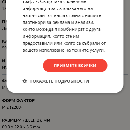
трафик. Също така споделяме
СКОРОСТ НА ЧЕТЕНЕ, MB/S
информация за използването на
1900 MB/s
нашия сайт от ваша страна с нашите
ПРЕДНАЗНАЧЕН ЗА
партньори за реклама и анализи,
Лаптопи
които може да я комбинират с друга
информация, която сте им
КАПАЦИТЕТ, GB
предоставили или която са събрали от
500 GB
вашето използване на техните услуги.
ИНТЕРФЕЙС
ПРИЕМЕТЕ ВСИЧКИ
NVMe PCIe Gen 3 x4
ПОКАЖЕТЕ ПОДРОБНОСТИ
ФОРМ ФАКТОР
M.2 2280
ФОРМ ФАКТОР
M.2 (2280)
РАЗМЕРИ (Ш, Д, В), ММ
80.0 x 22.0 x 3.6 mm