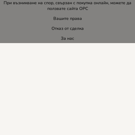
При възникване на спор, свързан с покупка онлайн, можете да
ползвате сайта ОРС
Вашите права
Отказ от сделка
За нас
Блог
Услуги
Карта на сайта
Контакти
Контакти
ЛИДЕР-ПИ СИ ООД
E-mail:
info:at:leaderbg.net
Tел.: 0885544333
Работно време: