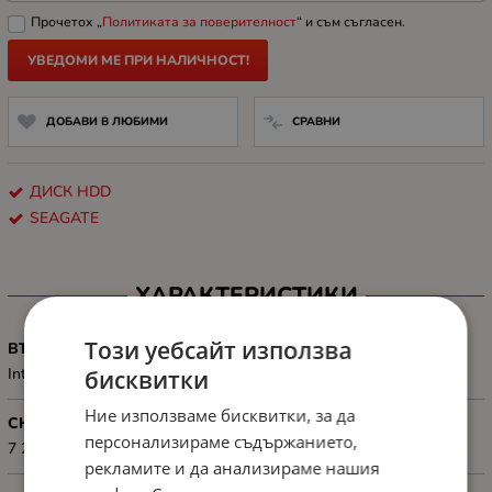
Прочетох „
Политиката за поверителност
“ и съм съгласен.
УВЕДОМИ МЕ ПРИ НАЛИЧНОСТ!
ДОБАВИ В ЛЮБИМИ
СРАВНИ
ДИСК HDD
SEAGATE
ХАРАКТЕРИСТИКИ
Този уебсайт използва
ВЪНШЕН/ ВЪТРЕШЕН
Internal
бисквитки
Ние използваме бисквитки, за да
СКОРОСТ, ОБ/МИН
персонализираме съдържанието,
7 200 rpm
рекламите и да анализираме нашия