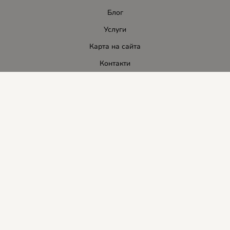
Блог
Услуги
Карта на сайта
Контакти
Контакти
ЛИДЕР-ПИ СИ ООД
E-mail:
info:at:leaderbg.net
Tел.: 0885544333
Работно време:
Понеделник до Петък: 09:00 - 18:00ч.
Обедна почивка: 13:00 - 14:00
Събота: 09:00 - 14:00ч.
Неделя: почивен ден.
Методи на плащане