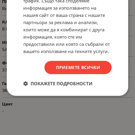
трафик. Също така споделяме
ПРЕДНАЗНАЧЕН ЗА
информация за използването на
Видеорекордери
нашия сайт от ваша страна с нашите
партньори за реклама и анализи,
КАПАЦИТЕТ, GB
8 000 GB (8 TB)
които може да я комбинират с друга
информация, която сте им
ИНТЕРФЕЙС
предоставили или която са събрали от
SATA 6Gb/s
вашето използване на техните услуги.
ФОРМ ФАКТОР
ПРИЕМЕТЕ ВСИЧКИ
3.5" (8.89 cm)
ПОКАЖЕТЕ ПОДРОБНОСТИ
Гаранция
36
Цвят
-