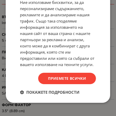
Ние използваме бисквитки, за да
ХАРАКТЕРИСТИКИ
персонализираме съдържанието,
рекламите и да анализираме нашия
ВЪНШЕН/ ВЪТРЕШЕН
трафик. Също така споделяме
Internal
информация за използването на
нашия сайт от ваша страна с нашите
СКОРОСТ, ОБ/МИН
партньори за реклама и анализи,
5 400 rpm
които може да я комбинират с друга
информация, която сте им
ПРЕДНАЗНАЧЕН ЗА
предоставили или която са събрали от
Видеорекордери
вашето използване на техните услуги.
КАПАЦИТЕТ, GB
4 000 GB (4 TB)
ПРИЕМЕТЕ ВСИЧКИ
ИНТЕРФЕЙС
ПОКАЖЕТЕ ПОДРОБНОСТИ
SATA 6Gb/s
ФОРМ ФАКТОР
3.5" (8.89 cm)