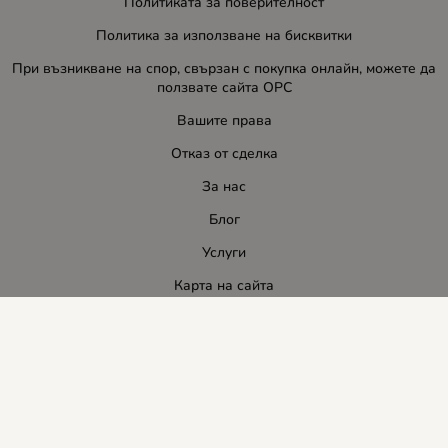
Политиката за поверителност
Политика за използване на бисквитки
При възникване на спор, свързан с покупка онлайн, можете да
ползвате сайта ОРС
Вашите права
Отказ от сделка
За нас
Блог
Услуги
Карта на сайта
Контакти
Контакти
ЛИДЕР-ПИ СИ ООД
E-mail:
info:at:leaderbg.net