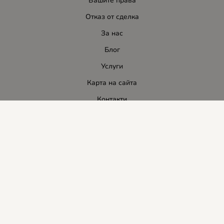
Вашите права
Отказ от сделка
За нас
Блог
Услуги
Карта на сайта
Контакти
Контакти
ЛИДЕР-ПИ СИ ООД
E-mail:
info:at:leaderbg.net
Tел.: 0885544333
Работно време:
Понеделник до Петък: 09:00 - 18:00ч.
Обедна почивка: 13:00 - 14:00
Събота: 09:00 - 14:00ч.
Неделя: почивен ден.