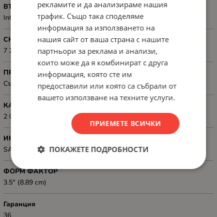
рекламите и да анализираме нашия
ВЪНШЕН/ ВЪТРЕШЕН
трафик. Също така споделяме
Internal
информация за използването на
нашия сайт от ваша страна с нашите
СКОРОСТ, ОБ/МИН
партньори за реклама и анализи,
7 200 rpm
които може да я комбинират с друга
ПРЕДНАЗНАЧЕН ЗА
информация, която сте им
Сървъри
предоставили или която са събрали от
вашето използване на техните услуги.
КАПАЦИТЕТ, GB
2 000 GB
ПРИЕМЕТЕ ВСИЧКИ
ИНТЕРФЕЙС
ПОКАЖЕТЕ ПОДРОБНОСТИ
SATA
ФОРМ ФАКТОР
3.5" (8.89 cm)
Гаранция
36