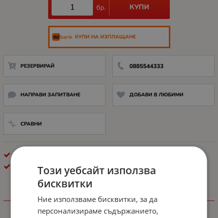
КУПИ
бр.
КУПИ НА ИЗПЛАЩАНЕ
РЕЗЕРВИРАЙ
0885544333
НАПРАВИ ЗАПИТВАНЕ
ДОБАВИ В ЛЮБИМИ
СРАВНИ
ДИСК HDD
HPE
Този уебсайт използва
бисквитки
Ние използваме бисквитки, за да
ХАРАКТЕРИСТИКИ
персонализираме съдържанието,