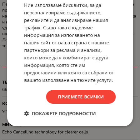
Перфектният партньор, където и да отидете - Проектиран да е
Ние използваме бисквитки, за да
преносим, с удължен живот на батерията, за да можете да се
персонализираме съдържанието,
наслаждавате на музиката си по-дълго, с многопосочна каишка
рекламите и да анализираме нашия
и конструкция, която е водоустойчива, прахоустойчива и дори
трафик. Също така споделяме
удароустойчива, можете да носите високоговорителя си
навсякъде - както на закрито, така и на открито. Практичност -
информация за използването на
Лесен за използване и свързване с неутрализираща ехото
нашия сайт от ваша страна с нашите
технология за ясни обаждания без прекъсвания.
партньори за реклама и анализи,
които може да я комбинират с друга
информация, която сте им
ХАРАКТЕРИСТИКИ
предоставили или която са събрали от
вашето използване на техните услуги.
ТЕГЛО, G
650 g
ПРИЕМЕТЕ ВСИЧКИ
КОНТРОЛ НА ЗВУКА
yes
ПОКАЖЕТЕ ПОДРОБНОСТИ
МИКРОФОН
Echo Cancelling technology for clearer calls