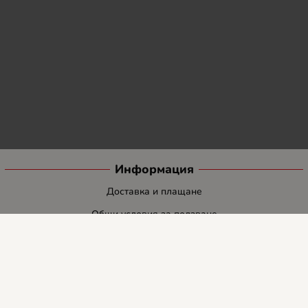
Информация
Доставка и плащане
Общи условия за ползване
Политиката за поверителност
Политика за използване на бисквитки
При възникване на спор, свързан с покупка онлайн, можете да
ползвате сайта ОРС