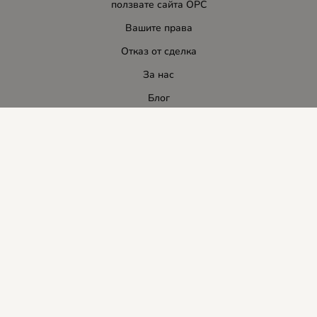
ползвате сайта ОРС
Вашите права
Отказ от сделка
За нас
Блог
Услуги
Карта на сайта
Контакти
Контакти
ЛИДЕР-ПИ СИ ООД
E-mail:
info:at:leaderbg.net
Tел.: 0885544333
Работно време:
Понеделник до Петък: 09:00 - 18:00ч.
Обедна почивка: 13:00 - 14:00