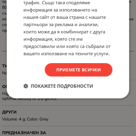
температури. За да отговори на тези високи изисквания, Silicon
трафик. Също така споделяме
801 осигурява висока топлопроводимост, ниско термично
информация за използването на
съпротивление, не провежда електричество, не корозира и не
нашия сайт от ваша страна с нашите
изисква време за втвърдяване. Поради използването на удобна
партньори за реклама и анализи,
спринцовка, приложението и съхранението няма да
представляват проблем дори за по-малко опитни потребители.
които може да я комбинират с друга
информация, която сте им
предоставили или която са събрали от
ХАРАКТЕРИСТИКИ
вашето използване на техните услуги.
ТИП
ПРИЕМЕТЕ ВСИЧКИ
Non-Conductive/Corrosion resistance
ПОКАЖЕТЕ ПОДРОБНОСТИ
ОПИСАНИЕ
High efficiency with a thermal conductivity of 12.8 W/m·K and an
optimal density of 2.8 g/cm3.
ДРУГИ
Volume: 4 g; Color: Grey
ПРЕДНАЗНАЧЕН ЗА