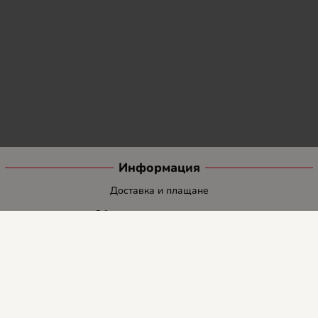
Информация
Доставка и плащане
Общи условия за ползване
Политиката за поверителност
Политика за използване на бисквитки
При възникване на спор, свързан с покупка онлайн, можете да
ползвате сайта ОРС