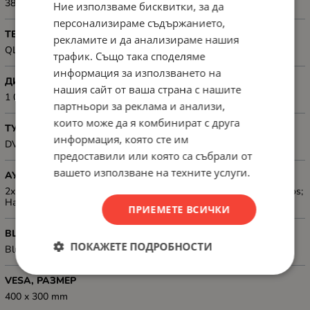
3840x2160
Ние използваме бисквитки, за да
персонализираме съдържанието,
ТЕХНОЛОГИЯ
рекламите и да анализираме нашия
QLED
трафик. Също така споделяме
информация за използването на
ДИНАМИЧЕН КОНТРАСТ
нашия сайт от ваша страна с нашите
1 000 000:1
партньори за реклама и анализи,
които може да я комбинират с друга
ТУНЕР
информация, която сте им
DVB-T/T2/C/S/S2
предоставили или която са събрали от
вашето използване на техните услуги.
АУДИО
2x 12W, Dolby Digital, Dolby Digital Plus, Dolby AC-4, Dolby Atmos;
Harman/Kardon speaker system
ПРИЕМЕТЕ ВСИЧКИ
BLUETOOTH
ПОКАЖЕТЕ ПОДРОБНОСТИ
Bluetooth
VESA, РАЗМЕР
400 x 300 mm