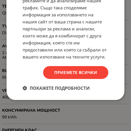
рекламите и да анализираме нашия
ТЕХНОЛОГИЯ
трафик. Също така споделяме
QLED
информация за използването на
нашия сайт от ваша страна с нашите
ТУНЕР
партньори за реклама и анализи,
DVB-T/T2/C/S/S2
които може да я комбинират с друга
информация, която сте им
АУДИО
предоставили или която са събрали от
2 x 12W, Dolby Digital, Dolby Digital Plus, Dolby AC-4, Dolby
вашето използване на техните услуги.
Atmos, Harman-Kardon Technology
BLUETOOTH
ПРИЕМЕТЕ ВСИЧКИ
Bluetooth
ПОКАЖЕТЕ ПОДРОБНОСТИ
VESA, РАЗМЕР
400 x 200 mm
КОНСУМИРАНА МОЩНОСТ
99 kWh
ЕНЕРГИЕН КЛАС