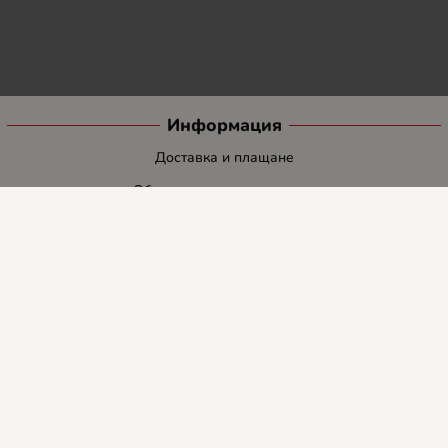
Информация
Доставка и плащане
Общи условия за ползване
Политиката за поверителност
Политика за използване на бисквитки
При възникване на спор, свързан с покупка онлайн, можете да
ползвате сайта ОРС
Вашите права
Отказ от сделка
За нас
Блог