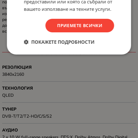
предоставили или която са събрали от
потапя още по-дълбоко в сцената. Независимо дали става
въпрос за филми, сериали, спорт, или игри, скоро ще се
вашето използване на техните услуги.
изгубите в момента. DTS:X променя всичко – звукът е толкова
реален, че сякаш сте там. С 3D аудиотехнологията, която
ПРИЕМЕТЕ ВСИЧКИ
добавя още едно измерение към звука, скоро ще превърне
всекидневната ви в аудитория.
ПОКАЖЕТЕ ПОДРОБНОСТИ
ХАРАКТЕРИСТИКИ
РЕЗОЛЮЦИЯ
3840x2160
ТЕХНОЛОГИЯ
QLED
ТУНЕР
DVB-T/T2/T2-HD/C/S/S2
АУДИО
2 x 10 W full-range speakers, DTS:X, Dolby Atmos, Dolby Digital