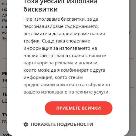
Този уебсайт използва
извън рамките на екрана, за да ви въвлекат по-дълбоко в
бисквитки
момента. След като веднъж я изпитате, никога няма да искате
друг телевизор без тази технология. Острота на картината с
Ние използваме бисквитки, за да
Pixel Plus. Дефинирани детайли за по-малкия екран. С пълна
персонализираме съдържанието,
висока разделителна способност и невероятна вибрация този
компактен LED телевизор показва как всеки малък детайл е от
рекламите и да анализираме нашия
значение.
трафик. Също така споделяме
информация за използването на
нашия сайт от ваша страна с нашите
ХАРАКТЕРИСТИКИ
партньори за реклама и анализи,
които може да я комбинират с друга
РЕЗОЛЮЦИЯ
информация, която сте им
1920x1080
предоставили или която са събрали от
вашето използване на техните услуги.
ТЕХНОЛОГИЯ
LED
ПРИЕМЕТЕ ВСИЧКИ
ТУНЕР
DVB-T/T2/T2-HD/C/S/S2
ПОКАЖЕТЕ ПОДРОБНОСТИ
АУДИО