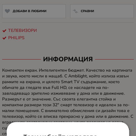
ДОБАВИ В ЛЮБИМИ
СРАВНИ
ТЕЛЕВИЗОРИ
PHILIPS
ИНФОРМАЦИЯ
Компактен екран. Интелигентен бюджет. Качество на картината
и звука, което мисли в мащаб. С Ambilight, който излиза извън
рамките на екрана, и цялото Smart TV съдържание, което
обичате да гледате във Full HD, се насладете на по-
завладяващо зрително изживяване у дома или в движение.
Размерът е от значение. Със своята елегантна стойка и
компактни размери този 32" смарт телевизор е идеален за по-
малки помещения. С внимателно обмисления си дизайн това е
телевизор, който се вписва прекрасно у дома или в движение. С
вградените светодиодни светлини, които реагират на всяка
сцена, Ambilight ви потапя в ореол от цветна светлина. Филми,
спортни събития, музикални клипове и игри се разпростират