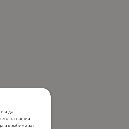
е и да
нето на нашия
 да я комбинират