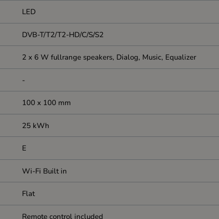
LED
DVB-T/T2/T2-HD/C/S/S2
2 x 6 W fullrange speakers, Dialog, Music, Equalizer
-
100 x 100 mm
25 kWh
E
Wi-Fi Built in
Flat
Remote control included