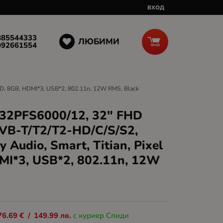
ВХОД
885544333
ЛЮБИМИ
092661554
HD, 8GB, HDMI*3, USB*2, 802.11n, 12W RMS, Black
 32PFS6000/12, 32" FHD
VB-T/T2/T2-HD/C/S/S2,
 Audio, Smart, Titian, Pixel
MI*3, USB*2, 802.11n, 12W
76.69
€
/
149.99
лв.
с куриер Спиди