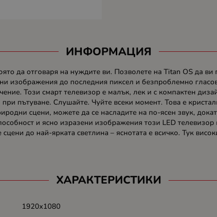
ИНФОРМАЦИЯ
оято да отговаря на нуждите ви. Позволете на Titan OS да ви
, ясни изображения до последния пиксел и безпроблемно гласо
чение. Този смарт телевизор е малък, лек и с компактен диза
 при пътуване. Слушайте. Чуйте всеки момент. Това е кристалн
одни сцени, можете да се насладите на по-ясен звук, докат
способност и ясно изразени изображения този LED телевизор п
 сцени до най-ярката светлина – яснотата е всичко. Тук висо
ХАРАКТЕРИСТИКИ
1920x1080