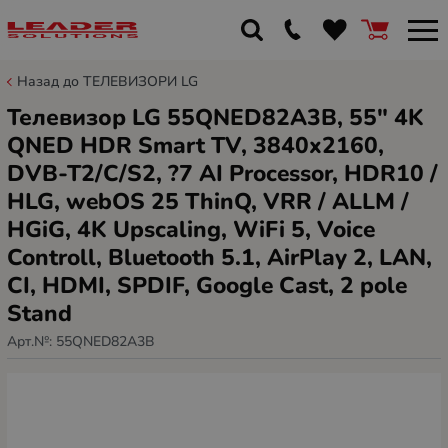
Назад до ТЕЛЕВИЗОРИ LG
Телевизор LG 55QNED82A3B, 55" 4K
QNED HDR Smart TV, 3840x2160,
DVB-T2/C/S2, ?7 AI Processor, HDR10 /
HLG, webOS 25 ThinQ, VRR / ALLM /
HGiG, 4K Upscaling, WiFi 5, Voice
Controll, Bluetooth 5.1, AirPlay 2, LAN,
CI, HDMI, SPDIF, Google Cast, 2 pole
Stand
Арт.№:
55QNED82A3B