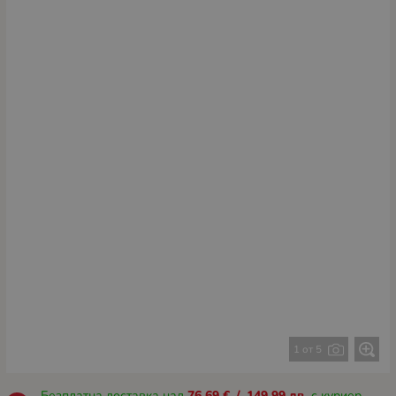
1 от 5
Безплатна доставка над
76.69
€
/
149.99
лв.
с куриер