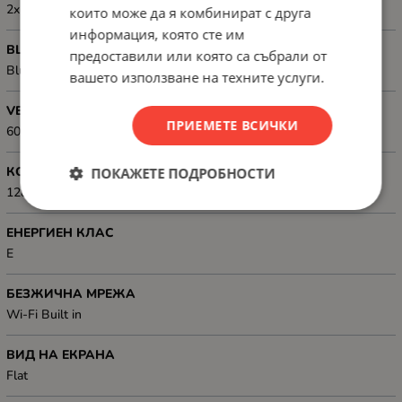
2x 15W, DTS Virtual X decoding, User equalizer
които може да я комбинират с друга
информация, която сте им
BLUETOOTH
предоставили или която са събрали от
Bluetooth
вашето използване на техните услуги.
VESA, РАЗМЕР
ПРИЕМЕТЕ ВСИЧКИ
600 x 400 mm
КОНСУМИРАНА МОЩНОСТ
ПОКАЖЕТЕ ПОДРОБНОСТИ
128 kWh
ЕНЕРГИЕН КЛАС
E
БЕЗЖИЧНА МРЕЖА
Wi-Fi Built in
ВИД НА ЕКРАНА
Flat