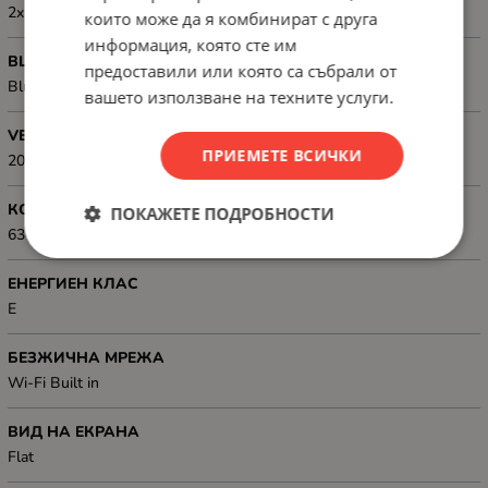
2x 10W, DTS Virtual X, Dolby Atmos, User equalizer
които може да я комбинират с друга
информация, която сте им
BLUETOOTH
предоставили или която са събрали от
Bluetooth
вашето използване на техните услуги.
VESA, РАЗМЕР
ПРИЕМЕТЕ ВСИЧКИ
200 x 400 mm
КОНСУМИРАНА МОЩНОСТ
ПОКАЖЕТЕ ПОДРОБНОСТИ
63 kWh
ЕНЕРГИЕН КЛАС
E
БЕЗЖИЧНА МРЕЖА
Wi-Fi Built in
ВИД НА ЕКРАНА
Flat