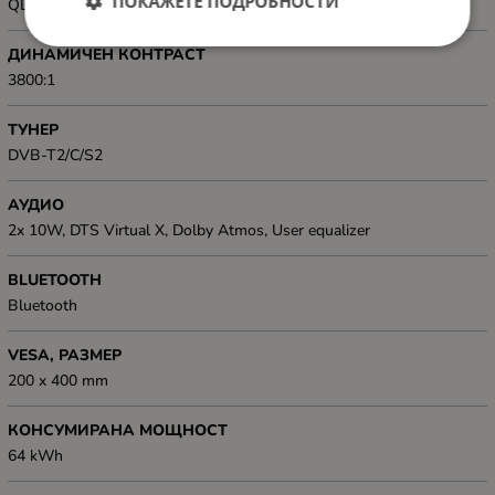
ПОКАЖЕТЕ ПОДРОБНОСТИ
QLED
ДИНАМИЧЕН КОНТРАСТ
3800:1
ТУНЕР
DVB-T2/C/S2
АУДИО
2x 10W, DTS Virtual X, Dolby Atmos, User equalizer
BLUETOOTH
Bluetooth
VESA, РАЗМЕР
200 x 400 mm
КОНСУМИРАНА МОЩНОСТ
64 kWh