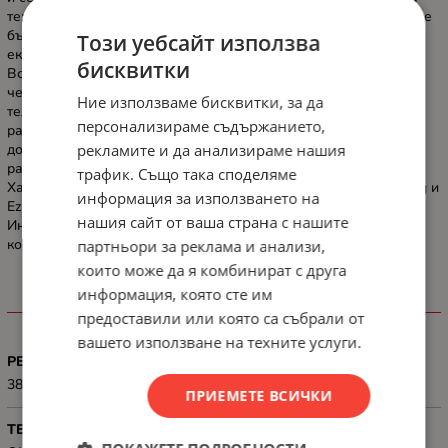
технологиите Variable Refresh Rate и AMD FreeSync Premium, ще
бъдете върте в играта, без притеснение от накъсване на
Този уебсайт използва
екрана. Насладете се на визуално пиршество с QLED Colour.
бисквитки
Всеки кадър е богат, наситен и реалистичен и така гарантира,
че всеки цвят изпъква. Обгърнати от съраунд звук от
Ние използваме бисквитки, за да
телевизора и саундбара. С Hi-Concerto, двете устройства
персонализираме съдържанието,
работят заедно, оформяйки домашно кино без усилия и
рекламите и да анализираме нашия
допълнителни кабели. Саундбарите Hisense са направени да
работят в перфектна хармония с телевизорите Hisense.
трафик. Също така споделяме
Характеристики като Hi-Concerto, TV Mode, Room Fitting Tuning и
информация за използването на
EzPlay създават хармонично аудио-визуално изживяване.
нашия сайт от ваша страна с нашите
Интелигентно подобрение в реално време за реалистични
контраст, цвят, яснота и детайли.
партньори за реклама и анализи,
които може да я комбинират с друга
информация, която сте им
ХАРАКТЕРИСТИКИ
предоставили или която са събрали от
вашето използване на техните услуги.
РЕЗОЛЮЦИЯ
3840x2160
ПРИЕМЕТЕ ВСИЧКИ
ТЕХНОЛОГИЯ