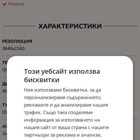
Hisense
ХАРАКТЕРИСТИКИ
РЕЗОЛЮЦИЯ
3840x2160
ТЕХНОЛОГИЯ
QLED
Този уебсайт използва
бисквитки
ДИНАМИЧЕН КОНТРАСТ
Ние използваме бисквитки, за да
4000:1
персонализираме съдържанието,
рекламите и да анализираме нашия
ТУНЕР
трафик. Също така споделяме
DVB-T2/C/S2
информация за използването на
АУДИО
нашия сайт от ваша страна с нашите
2x 10W, Dolby Atmos, DTS Virtual X
партньори за реклама и анализи,