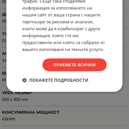
трафик. Също така споделяме
Direct LED
информация за използването на
нашия сайт от ваша страна с нашите
ДИНАМИЧЕН КОНТРАСТ
5000:1
партньори за реклама и анализи,
които може да я комбинират с друга
ТУНЕР
информация, която сте им
DVB-T2/C/S2
предоставили или която са събрали от
вашето използване на техните услуги.
АУДИО
2x 7W, DTS Virtual X, User equalizer
ПРИЕМЕТЕ ВСИЧКИ
BLUETOOTH
ПОКАЖЕТЕ ПОДРОБНОСТИ
Bluetooth
VESA, РАЗМЕР
200 x 300 mm
КОНСУМИРАНА МОЩНОСТ
42kWh