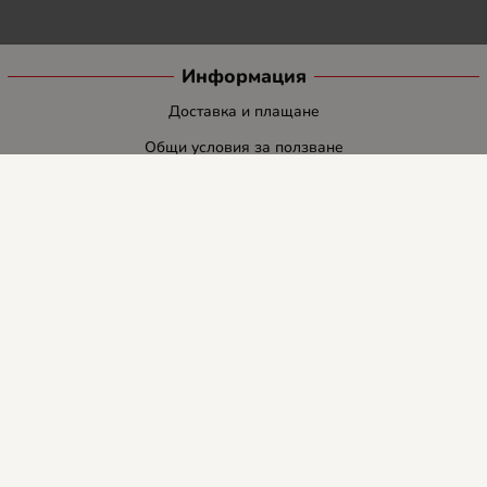
Информация
Доставка и плащане
Общи условия за ползване
Политиката за поверителност
Политика за използване на бисквитки
При възникване на спор, свързан с покупка онлайн, можете да
ползвате сайта ОРС
Вашите права
Отказ от сделка
За нас
Блог
Услуги