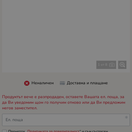
1 от 8
Неналичен
Доставка и плащане
Продуктът вече е разпродаден, оставете Вашата ел. поща, за
да Ви уведомим щом го получим отново или да Ви предложим
негов заместител.
Ел. поща
Прочетох „
Политиката за поверителност
“ и съм съгласен.