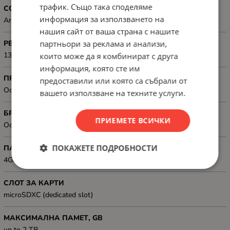
трафик. Също така споделяме
СОФТУЕР
информация за използването на
Android 15, One UI 7
нашия сайт от ваша страна с нашите
партньори за реклама и анализи,
РЕЗОЛЮЦИЯ
1340x800
които може да я комбинират с друга
информация, която сте им
ПРОЦЕСОР
предоставили или която са събрали от
Octa-core (2x2.2 GHz Cortex-A76 & 6x2.0 GHz Cortex-A55)
вашето използване на техните услуги.
БРОЙ ЯДРА НА ПРОЦЕСОРА
ПРИЕМЕТЕ ВСИЧКИ
Octa Core
ПОКАЖЕТЕ ПОДРОБНОСТИ
ПАМЕТ, GB
4GB
СЛОТ ЗА КАРТИ
microSDXC (dedicated slot)
МАКСИМАЛНА ПАМЕТ, GB
up to 2 TB