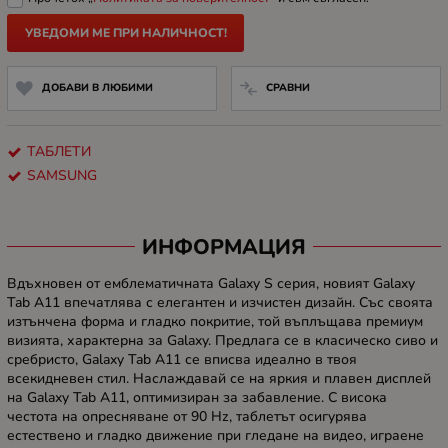
УВЕДОМИ МЕ ПРИ НАЛИЧНОСТ!
ДОБАВИ В ЛЮБИМИ
СРАВНИ
ТАБЛЕТИ
SAMSUNG
ИНФОРМАЦИЯ
Вдъхновен от емблематичната Galaxy S серия, новият Galaxy
Tab A11 впечатлява с елегантен и изчистен дизайн. Със своята
изтънчена форма и гладко покритие, той въплъщава премиум
визията, характерна за Galaxy. Предлага се в класическо сиво и
сребристо, Galaxy Tab A11 се вписва идеално в твоя
всекидневен стил. Наслаждавай се на яркия и плавен дисплей
на Galaxy Tab A11, оптимизиран за забавление. С висока
честота на опресняване от 90 Hz, таблетът осигурява
естествено и гладко движение при гледане на видео, играене