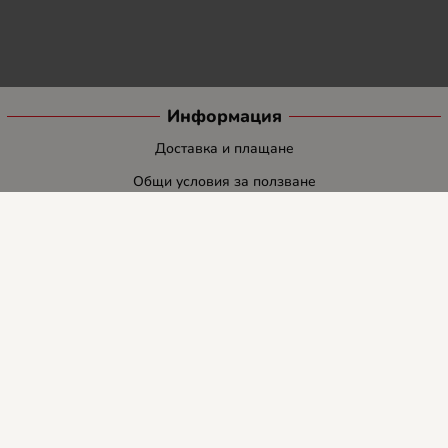
Информация
Доставка и плащане
Общи условия за ползване
Политиката за поверителност
Политика за използване на бисквитки
При възникване на спор, свързан с покупка онлайн, можете да
ползвате сайта ОРС
Вашите права
Отказ от сделка
За нас
Блог