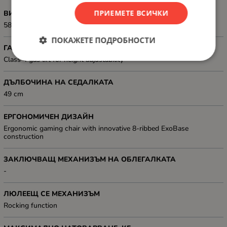
ПРИЕМЕТЕ ВСИЧКИ
ВИСОЧИНА НА ОБЛЕГАЛКАТА
58 cm; Backrest width: 47.5 cm
ПОКАЖЕТЕ ПОДРОБНОСТИ
ГАЗОВ АМОРТИСЬОР
Class 4 gas lift for height adjustability
ДЪЛБОЧИНА НА СЕДАЛКАТА
49 cm
ЕРГОНОМИЧЕН ДИЗАЙН
Ergonomic gaming chair with innovative 8-ribbed ExoBase
construction
ЗАКЛЮЧВАЩ МЕХАНИЗЪМ НА ОБЛЕГАЛКАТА
-
ЛЮЛЕЕЩ СЕ МЕХАНИЗЪМ
Rocking function