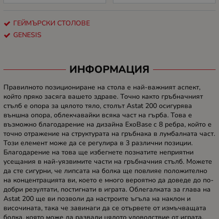
ГЕЙМЪРСКИ СТОЛОВЕ
GENESIS
ИНФОРМАЦИЯ
Правилното позициониране на стола е най-важният аспект,
който пряко засяга вашето здраве. Точно както гръбначният
стълб е опора за цялото тяло, столът Astat 200 осигурява
външна опора, облекчавайки всяка част на гърба. Това е
възможно благодарение на дизайна ExoBase с 8 ребра, който е
точно отражение на структурата на гръбнака в лумбалната част.
Този елемент може да се регулира в 3 различни позиции.
Благодарение на това ще избегнете познатите неприятни
усещания в най-уязвимите части на гръбначния стълб. Можете
да сте сигурни, че липсата на болка ще повлияе положително
на концентрацията ви, което е много вероятно да доведе до по-
добри резултати, постигнати в играта. Облегалката за глава на
Astat 200 ще ви позволи да настроите ъгъла на наклон и
височината, така че завинаги да се отървете от измъчващата
болка, която може да развали цялото удоволствие от играта.