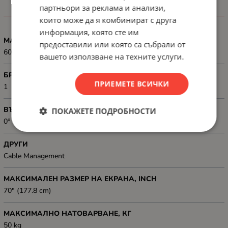
партньори за реклама и анализи,
ХАРАКТЕРИСТИКИ
които може да я комбинират с друга
информация, която сте им
MAX VESA РАЗМЕР, MM
предоставили или която са събрали от
600x400
вашето използване на техните услуги.
БРОЙ ДИСПЛЕИ
ПРИЕМЕТЕ ВСИЧКИ
1
ВЪРТЕНЕ
ПОКАЖЕТЕ ПОДРОБНОСТИ
0° ~ 90°
ДРУГИ
Cable Management
МАКСИМАЛЕН РАЗМЕР НА ЕКРАНА, INCH
70" (177.8 cm)
МАКСИМАЛНО НАТОВАРВАНЕ, КГ
50 kg